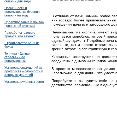
скважин для воды
Особенности и
преимущества бурения
скважин на воду
В отличие от печи, камины более лег
них гораздо более привлекательный
Проектирование и монтаж
помещения дачи или загородного до
дренажной системы
Печи-камины из кирпича имеют вид
Разработка газового
получается моноблок, который прис
проекта: что важно?
единый фундамент. Подобные печи мо
Строительство бани из
варочные, так и просто отопительн
бруса
зрения затрат на электрическую и га
Теплица «Дачная
Кирпичные конструкции не доставя
стрелка» и ее
соединены с дымовым каналом камин
преимущества
Установка ограждений из
В простых многоквартирных домах 
профлиста – сложности и
невозможно, а для дачи – это уместн
алгоритм действий
Попробуйте и вы купить себе на д
Установка рулонных ворот
достоинства, совмещенные в одно ус