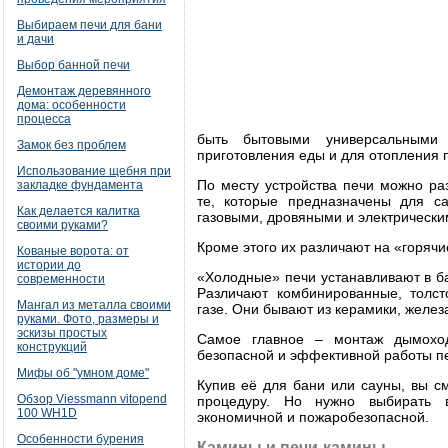
Выбираем печи для бани
и дачи
Выбор банной печи
Демонтаж деревянного
дома: особенности
процесса
быть бытовыми универсальными
Замок без проблем
приготовления еды и для отопления
Использование щебня при
По месту устройства печи можно ра
закладке фундамента
те, которые предназначены для с
Как делается калитка
газовыми, дровяными и электрически
своими руками?
Кроме этого их различают на «горяч
Кованые ворота: от
истории до
«Холодные» печи устанавливают в ба
современности
Различают комбинированные, толст
Мангал из металла своими
газе. Они бывают из керамики, железа
руками. Фото, размеры и
эскизы простых
Самое главное – монтаж дымоход
конструкций
безопасной и эффективной работы пе
Мифы об "умном доме"
Купив её для бани или сауны, вы с
Обзор Viessmann vitopend
процедуру. Но нужно выбирать в
100 WH1D
экономичной и пожаробезопасной.
Особенности бурения
Камины и печи-камины