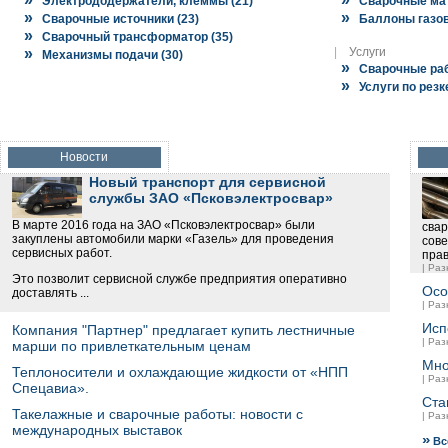
Электрододержатели, клеммы (21)
Сварочные мат
»
»
Сварочные источники (23)
Баллоны газов
»
Сварочный трансформатор (35)
»
|
Услуги
Механизмы подачи (30)
»
Сварочные раб
»
Услуги по резк
Новости
Новый транспорт для сервисной
службы ЗАО «Псковэлектросвар»
В марте 2016 года на ЗАО «Псковэлектросвар» были
свар
закуплены автомобили марки «Газель» для проведения
сов
сервисных работ.
пра
| Раз
Это позволит сервисной службе предприятия оперативно
Осо
доставлять ...
| Раз
Исп
Компания "Партнер" предлагает купить лестничные
| Раз
марши по привлеткательным ценам
Мно
Теплоносители и охлаждающие жидкости от «НПП
| Раз
Спецавиа».
Ста
Такелажные и сварочные работы: новости с
| Раз
международных выставок
»
Все