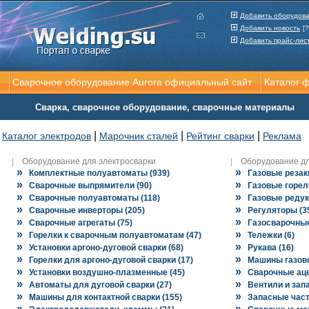
Добавить оборудов
Добавить новость
[?
Добавить прайс-лис
Сварочное оборудование Aurora официальный сайт
Каталог 
Сварка, сварочное оборудование, сварочные материалы
|
|
|
Каталог электродов
Марочник сталей
Рейтинг сварки
Реклама
|
Оборудование для электросварки
|
Оборудование дл
»
»
Комплектные полуавтоматы (939)
Газовые резаки
»
»
Сварочные выпрямители (90)
Газовые горелк
»
»
Сварочные полуавтоматы (118)
Газовые редук
»
»
Сварочные инверторы (205)
Регуляторы (3
»
»
Сварочные агрегаты (75)
Газосварочные
»
»
Горелки к сварочным полуавтоматам (47)
Тележки (6)
»
»
Установки аргоно-дуговой сварки (68)
Рукава (16)
»
»
Горелки для аргоно-дуговой сварки (17)
Машины газово
»
»
Установки воздушно-плазменные (45)
Сварочные аце
»
»
Автоматы для дуговой сварки (27)
Вентили и запа
»
»
Машины для контактной сварки (155)
Запасные част
»
»