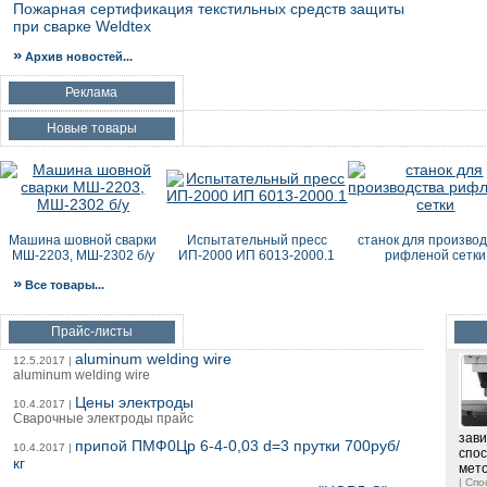
Пожарная сертификация текстильных средств защиты
при сварке Weldtex
»
Архив новостей...
Реклама
Новые товары
Машина шовной сварки
Испытательный пресс
станок для производ
МШ-2203, МШ-2302 б/у
ИП-2000 ИП 6013-2000.1
рифленой сетки
»
Все товары...
Прайс-листы
aluminum welding wire
12.5.2017 |
aluminum welding wire
Цены электроды
10.4.2017 |
Сварочные электроды прайс
зави
припой ПМФ0Цр 6-4-0,03 d=3 прутки 700руб/
10.4.2017 |
спос
кг
мето
| Сп