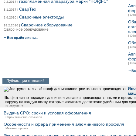
газопламенная аппаратура марки "НОРД-С"
9.2.2017 |
Апп
СварТех
3.1.2017 |
фор
| Об
Сварочные электроды
2.9.2016 |
Общ
Сварочное оборудование
19.2.2016 |
авт
Сварочное оборудование
эле
| Об
»
Все прайс-листы...
Обо
| Об
Апп
фор
| Об
»
Вся
Публикации компаний
Инс
маш
Шкаф отлично подходит для использования производственными и промыш
нагрузку на каждую полку, которые являются достаточно удобными для хр
| Инструмент
Выдача СРО: сроки и условия оформления
| Строительство объектов
Особенности и сфера применения алюминиевого профиля
| Металлопрокат
Функционирование сварочных полуавтоматов: виды и конструкци