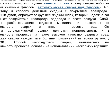
и способами, это подача
защитного газа
в зону сварки либо з
рки сыпучим флюсом (
автоматическая сварка под флюсом
). Ф
ставу и способу действия сходны с покрытием электрода.
ный дугой, образует вокруг нее жидкий шлак, который надежно з
и от воздействия кислорода, водорода и азота воздуха. Сло
вует разбрызгиванию жидкого металла. и позволяет по
дительность сварки в пять – восемь раз. Осн
вом автоматической сварки является непрерывность и в
тельность процесса, а также высокое качество сварных соед
ская сварка находит все больше применений вытесняя ручную 
РДС). Способ многодуговой сварки, значительно по
льность процесса, основан на использовании нескольких горящих д