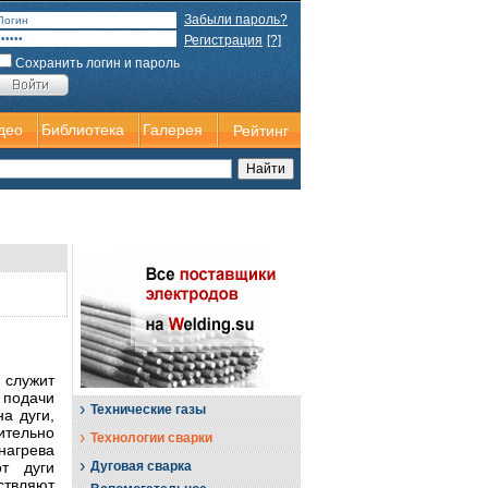
Забыли пароль?
Регистрация
[?]
Сохранить логин и пароль
део
Библиотека
Галерея
Рейтинг
 служит
 подачи
›
Технические газы
а дуги,
ительно
›
Технологии сварки
нагрева
›
от дуги
Дуговая сварка
ствляют