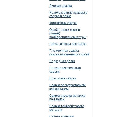
Дуговая сварка.
Использование плазмы в
сварке и резке
Контактная сварка
Особенности сварки
(пайки)
полипропиленовых труб
Пайка, флюсы для пайки
Плазменная сварка,
сварка плазменной струей
Подводная резка
Полуавтоматическая
сварка
Прессовая сварка
Сварка вольфрамовыми
электродами
Сварка и резка металла
под водой
Сварка тонколистового
металла
Сварка трением