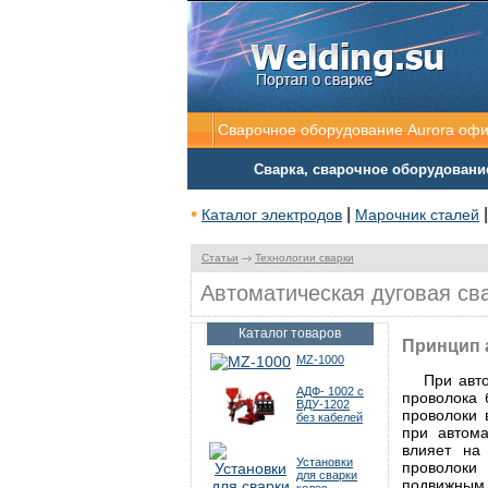
Сварочное оборудование Aurora оф
Сварка, сварочное оборудовани
•
|
Каталог электродов
Марочник сталей
Статьи
Технологии сварки
Автоматическая дуговая с
Каталог товаров
Принцип 
MZ-1000
При авт
АДФ- 1002 с
проволока 
ВДУ-1202
проволоки 
без кабелей
при автома
влияет на
Установки
проволоки
для сварки
подвижным 