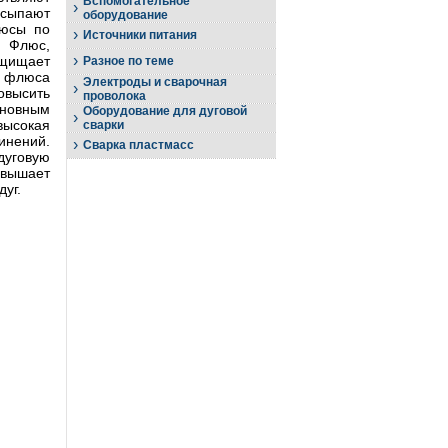
Вспомогательное
›
асыпают
оборудование
люсы по
›
Источники питания
 Флюс,
›
ащищает
Разное по теме
й флюса
Электроды и сварочная
›
высить
проволока
овным
Оборудование для дуговой
›
ысокая
сварки
инений.
›
Сварка пластмасс
дуговую
вышает
уг.