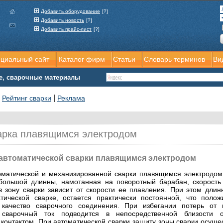
Добавить оборудование
[?]
Добавить новость
[?]
Добавить прайс-лист
[?]
ициальный сайт
Каталог фирм
Статьи
Словарь терминов
Ви
е, сварочные материалы
|
|
Рейтинг сварки
Реклама
варка плавящимся электродом
автоматической сварки плавящимся электродом
оматической и механизированной сварки плавящимся электродом
большой длинны, намотанная на поворотный барабан, скорость
в зону сварки зависит от скорости ее плавления. При этом длинн
тической сварке, остается практически постоянной, что полож
 качество сварочного соединения. При избегании потерь от 
 сварочный ток подводится в непосредственной близости 
контактом. При автоматической сварки защиту зоны сварки осуще