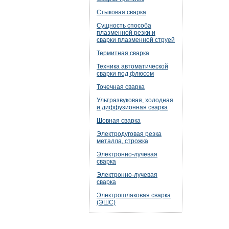
Стыковая сварка
Сущность способа
плазменной резки и
сварки плазменной струей
Термитная сварка
Техника автоматической
сварки под флюсом
Точечная сварка
Ультразвуковая, холодная
и диффузионная сварка
Шовная сварка
Электродуговая резка
металла, строжка
Электронно-лучевая
сварка
Электронно-лучевая
сварка
Электрошлаковая сварка
(ЭШС)