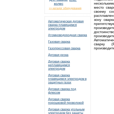
колес
нескольким
место сва
>> каталог оборудования
своему со
расплавлен
зону сварк
Автоматическая дуговая
препятст
сварка плавящимся
произво
электродом
достоинст
Атомноводородная сварка
производи
Автоматиче
Газовая сварка
сварку (
производите
Газопрессовая сварка
Дуговая резка
Дуговая сварка
неплавящимся
электродом
Дуговая сварка
плавящимся электродом в
защитных газах
Дуговая сварка под
флюсом
Дуговая сварка
порошковой проволокой
Дуговая сварка угольным
электродом без защиты