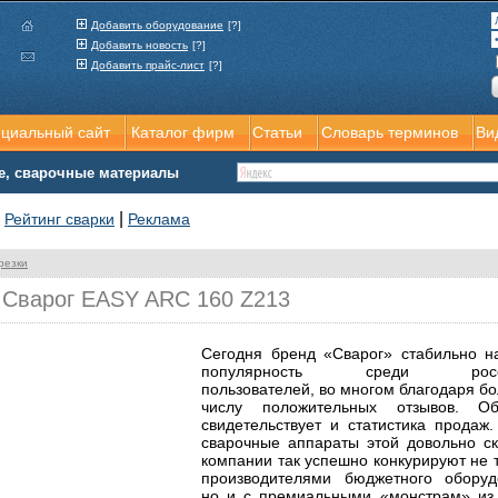
Добавить оборудование
[?]
Добавить новость
[?]
Добавить прайс-лист
[?]
ициальный сайт
Каталог фирм
Статьи
Словарь терминов
Ви
е, сварочные материалы
|
|
Рейтинг сварки
Реклама
резки
 Сварог EASY ARC 160 Z213
Сегодня бренд «Сварог» стабильно н
популярность среди росси
пользователей, во многом благодаря б
числу положительных отзывов. О
свидетельствует и статистика продаж.
сварочные аппараты этой довольно с
компании так успешно конкурируют не т
производителями бюджетного оборуд
но и с премиальными «монстрам» и