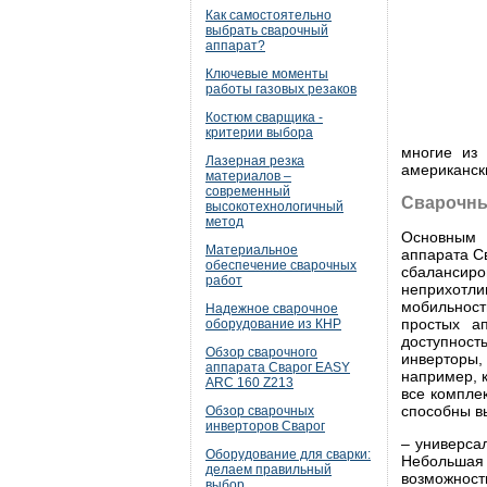
Как самостоятельно
выбрать сварочный
аппарат?
Ключевые моменты
работы газовых резаков
Костюм сварщика -
критерии выбора
многие из 
Лазерная резка
американск
материалов –
современный
Сварочны
высокотехнологичный
метод
Основным 
Материальное
аппарата С
обеспечение сварочных
сбалансиро
работ
неприхотл
мобильнос
Надежное сварочное
простых а
оборудование из КНР
доступнос
Обзор сварочного
инверторы,
аппарата Сварог EASY
например, 
ARC 160 Z213
все компле
способны в
Обзор сварочных
инверторов Сварог
– универса
Оборудование для сварки:
Небольшая
делаем правильный
возможност
выбор