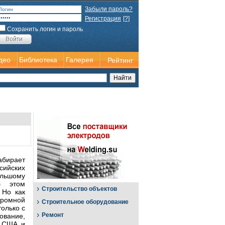
Забыли пароль?
Регистрация
[?]
Сохранить логин и пароль
део
Библиотека
Галерея
Рейтинг
абирает
йских
ольшому
б этом
›
Строительство объектов
 Но как
кромной
›
Строительное оборудование
олько с
›
Ремонт
ование,
з США и