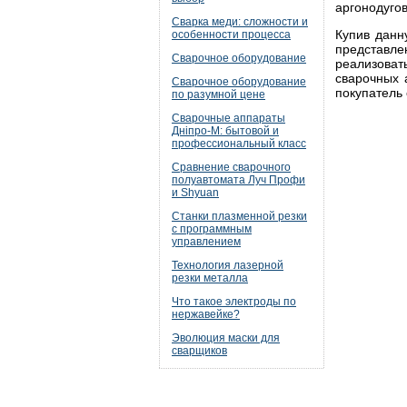
аргонодугов
Сварка меди: сложности и
Купив данн
особенности процесса
представл
Сварочное оборудование
реализоват
сварочных 
Сварочное оборудование
покупатель
по разумной цене
Сварочные аппараты
Дніпро-М: бытовой и
профессиональный класс
Сравнение сварочного
полуавтомата Луч Профи
и Shyuan
Станки плазменной резки
с программным
управлением
Технология лазерной
резки металла
Что такое электроды по
нержавейке?
Эволюция маски для
сварщиков