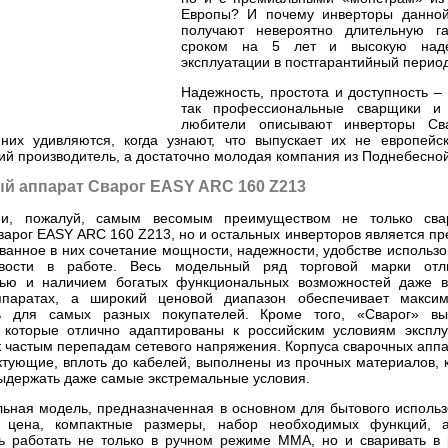
Европы? И почему инверторы данно
получают невероятно длительную г
сроком на 5 лет и высокую наде
эксплуатации в постгарантийный перио
Надежность, простота и доступность –
так профессиональные сварщики и 
любители описывают инверторы Сва
них удивляются, когда узнают, что выпускает их не европейс
ий производитель, а достаточно молодая компания из Поднебесной
й аппарат Сварог EASY ARC 160 Z213
и, пожалуй, самым весомым преимуществом не только свар
варог EASY ARC 160 Z213, но и остальных инверторов является пр
ванное в них сочетание мощности, надежности, удобстве использо
ивости в работе. Весь модельный ряд торговой марки отл
тью и наличием богатых функциональных возможностей даже 
ппаратах, а широкий ценовой диапазон обеспечивает макси
ть для самых разных покупателей. Кроме того, «Сварог» вы
 которые отлично адаптированы к российским условиям эксплу
к частым перепадам сетевого напряжения. Корпуса сварочных аппа
ктующие, вплоть до кабелей, выполнены из прочных материалов, 
ыдержать даже самые экстремальные условия.
льная модель, предназначенная в основном для бытового использ
 цена, компактные размеры, набор необходимых функций, 
ь работать не только в ручном режиме MMA, но и сваривать в