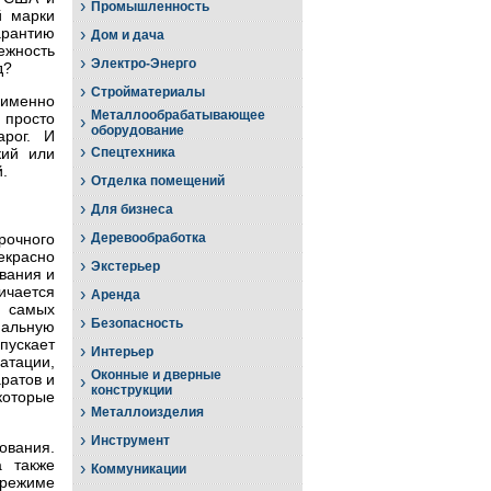
›
Промышленность
й марки
арантию
›
Дом и дача
жность
›
Электро-Энерго
д?
›
Стройматериалы
 именно
Металлообрабатывающее
просто
›
оборудование
рог. И
›
кий или
Спецтехника
.
›
Отделка помещений
›
Для бизнеса
›
очного
Деревообработка
екрасно
›
Экстерьер
вания и
ичается
›
Аренда
в самых
›
Безопасность
мальную
пускает
›
Интерьер
атации,
Оконные и дверные
ратов и
›
конструкции
которые
›
Металлоизделия
›
Инструмент
ования.
а также
›
Коммуникации
 режиме