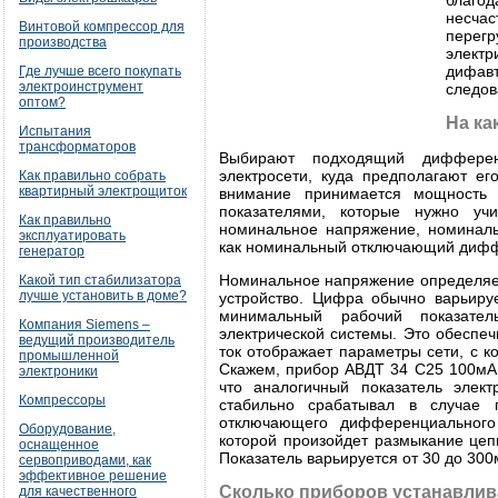
благод
несча
Винтовой компрессор для
перегр
производства
элект
дифавт
Где лучше всего покупать
электроинструмент
следов
оптом?
На ка
Испытания
трансформаторов
Выбирают подходящий дифферен
электросети, куда предполагают ег
Как правильно собрать
квартирный электрощиток
внимание принимается мощность 
показателями, которые нужно уч
Как правильно
номинальное напряжение, номиналь
эксплуатировать
как номинальный отключающий дифф
генератор
Номинальное напряжение определяет,
Какой тип стабилизатора
лучше установить в доме?
устройство. Цифра обычно варьируе
минимальный рабочий показате
Компания Siemens –
электрической системы. Это обеспе
ведущий производитель
ток отображает параметры сети, с к
промышленной
Скажем, прибор АВДТ 34 C25 100мА 
электроники
что аналогичный показатель элек
Компрессоры
стабильно срабатывал в случае 
отключающего дифференциального 
Оборудование,
которой произойдет размыкание цеп
оснащенное
Показатель варьируется от 30 до 300
сервоприводами, как
эффективное решение
Сколько приборов устанавлив
для качественного