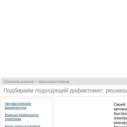
Публикации компаний
Электрооборудование
Подбираем подходящий дифавтомат: решаю
Автоматические
Своей
выключатели
автома
быстр
Важные компоненты
элект
электрики
реагир
Виды электрошкафов