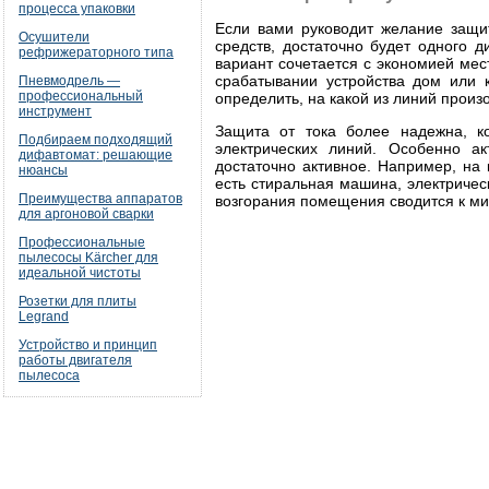
процесса упаковки
Если вами руководит желание защит
Осушители
средств, достаточно будет одного 
рефрижераторного типа
вариант сочетается с экономией мес
срабатывании устройства дом или к
Пневмодрель —
профессиональный
определить, на какой из линий произ
инструмент
Защита от тока более надежна, к
Подбираем подходящий
электрических линий. Особенно ак
дифавтомат: решающие
достаточно активное. Например, на 
нюансы
есть стиральная машина, электричес
Преимущества аппаратов
возгорания помещения сводится к м
для аргоновой сварки
Профессиональные
пылесосы Kärcher для
идеальной чистоты
Розетки для плиты
Legrand
Устройство и принцип
работы двигателя
пылесоса