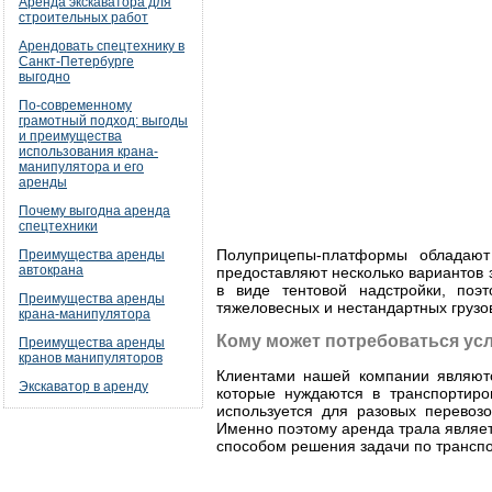
Аренда экскаватора для
строительных работ
Арендовать спецтехнику в
Санкт-Петербурге
выгодно
По-современному
грамотный подход: выгоды
и преимущества
использования крана-
манипулятора и его
аренды
Почему выгодна аренда
спецтехники
Полуприцепы-платформы обладают
Преимущества аренды
автокрана
предоставляют несколько вариантов 
в виде тентовой надстройки, поэ
Преимущества аренды
тяжеловесных и нестандартных грузо
крана-манипулятора
Кому может потребоваться ус
Преимущества аренды
кранов манипуляторов
Клиентами нашей компании являютс
Экскаватор в аренду
которые нуждаются в транспортиров
используется для разовых перевозо
Именно поэтому аренда трала являе
способом решения задачи по транспо