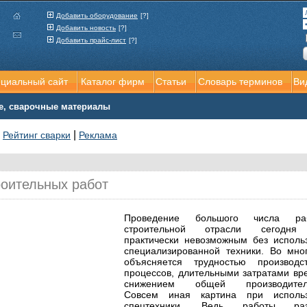
Добавить оборудование
[?]
Добавить новость
[?]
Добавить прайс-лист
[?]
ициальный сайт
Каталог фирм
Статьи
Словарь терминов
Ви
е, сварочные материалы
|
|
Рейтинг сварки
Реклама
роительных работ
Проведение большого числа р
строительной отрасли сегодня
практически невозможным без исполь
специализированной техники. Во мно
объясняется трудностью производс
процессов, длительными затратами вр
снижением общей производитель
Совсем иная картина при использ
спецтехники. Ведь работы раз