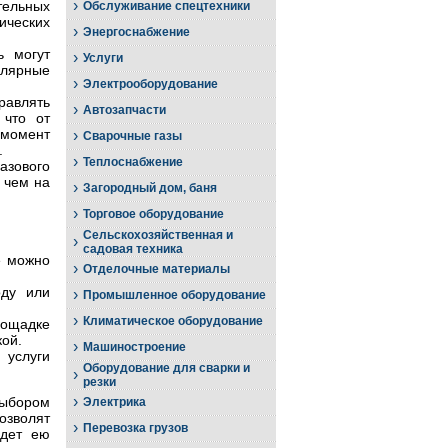
›
тельных
Обслуживание спецтехники
ических
›
Энергоснабжение
ь могут
›
Услуги
улярные
›
Электрооборудование
равлять
›
Автозапчасти
 что от
 момент
›
Сварочные газы
.
›
Теплоснабжение
азового
 чем на
›
Загородный дом, баня
›
Торговое оборудование
Сельскохозяйственная и
›
садовая техника
е можно
›
Отделочные материалы
оду или
›
Промышленное оборудование
›
Климатическое оборудование
лощадке
кой.
›
Машиностроение
услуги
Оборудование для сварки и
›
резки
›
выбором
Электрика
озволят
›
Перевозка грузов
удет ею