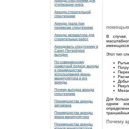
Аренда спецтехники для
утилизации снега
Аренда строительной
спецтехники
Аренда трала при
помощью 
перевозке спецтехники
Аренда экскаватора для
В случае,
строительных работ
масштабно
имеющихся,
Арендовать спецтехнику в
Санкт-Петербурге
Этот тип с
выгодно
По-современному
Рытье
грамотный подход: выгоды
Погру
и преимущества
Перем
использования крана-
Расчи
манипулятора и его
Добыч
аренды
Рекул
Почему выгодна аренда
Механ
спецтехники
Для больши
Преимущества аренды
одним ко
автокрана
определенн
траншейны
Преимущества аренды
крана-манипулятора
Почему а
Преимущества аренды
кранов манипуляторов