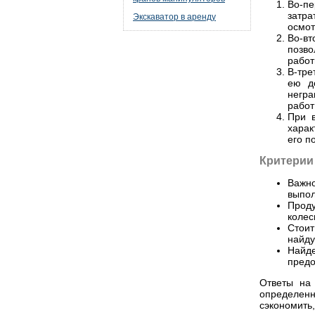
Во-пе
затра
Экскаватор в аренду
осмот
Во-вт
позво
работ
В-тре
ею д
негра
работ
При в
харак
его по
Критерии
Важно
выпол
Прод
колес
Стоит
найду
Найд
предо
Ответы на 
определенн
сэкономить