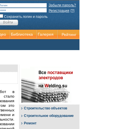
Забыли пароль?
Регистрация
[?]
Сохранить логин и пароль
део
Библиотека
Галерея
Рейтинг
абот в
 стало
зования
гом это
›
Строительство объектов
твенных
емени и
›
Строительное оборудование
ности.
›
Ремонт
овании
личной