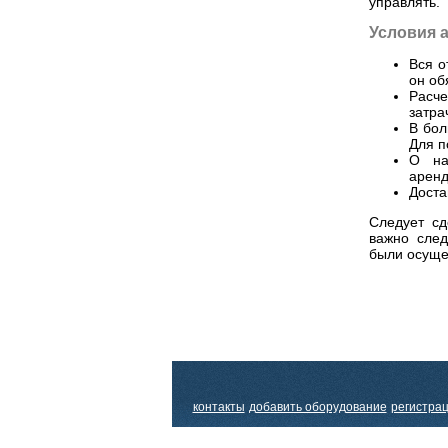
управлять.
Условия 
Вся о
он об
Расч
затра
В бол
Для п
О на
аренд
Доста
Следует сд
важно сле
были осуще
контакты
добавить оборудование
регистра