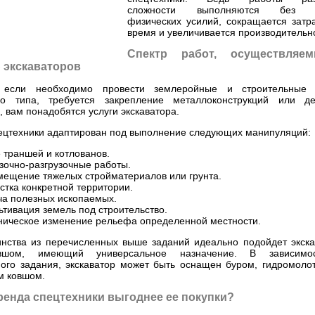
сложности выполняются без 
физических усилий, сокращается затр
время и увеличивается производительн
Спектр работ, осуществляе
экскаваторов
 если необходимо провести землеройные и строительные 
го типа, требуется закрепление металлоконструкций или д
 вам понадобятся услуги экскаватора.
пецтехники адаптирован под выполнение следующих манипуляций:
 траншей и котлованов.
зочно-разгрузочные работы.
ещение тяжелых стройматериалов или грунта.
стка конкретной территории.
а полезных ископаемых.
ьтивация земель под строительство.
ическое изменение рельефа определенной местности.
нства из перечисленных выше заданий идеально подойдет экска
вшом, имеющий универсальное назначение. В зависимо
ого задания, экскаватор может быть оснащен буром, гидромоло
м ковшом.
ренда спецтехники выгоднее ее покупки?