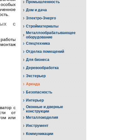
›
Промышленность
особых
аченное
›
Дом и дача
ость.
›
Электро-Энерго
мых с
›
Стройматериалы
Металлообрабатывающее
›
оборудование
работы
›
Спецтехника
емонтаж
›
Отделка помещений
›
Для бизнеса
›
Деревообработка
›
Экстерьер
›
Аренда
›
Безопасность
›
Интерьер
Оконные и дверные
ватор с
›
конструкции
сти от
›
том или
Металлоизделия
›
Инструмент
›
Коммуникации