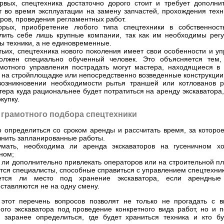
рвых, спецтехника достаточно дорого стоит и требует дополни
т во время эксплуатации на замену запчастей, прохождения техн
ров, проведения регламентных работ.
орых, приобретение любого типа спецтехники в собственност
лить себе лишь крупные компании, так как им необходимы рег
ы техники, а не единовременные.
тьих, спецтехника нового поколения имеет свои особенности и уп
олжен специально обученный человек. Это объясняется тем,
мотного управления пострадать могут мастера, находящиеся в
 на стройплощадке или непосредственно возведенные конструкции
озникновении необходимости рытья траншей или котлованов р
тера куда рациональнее будет потратиться на аренду экскаватора,
купку.
 грамотного подбора спецтехники
 определиться со сроком аренды и рассчитать время, за которо
нить запланированные работы.
умать, необходима ли аренда экскаваторов на гусеничном х
ном;
 ли дополнительно привлекать операторов или на строительной п
тся специалисты, способные справиться с управлением спецтехни
ется ли место под хранение экскаватора, если арендные 
ставляются не на одну смену.
этот перечень вопросов позволят не только не прогадать с 
ого экскаватора под проведение конкретного вида работ, но и п
, заранее определиться, где будет храниться техника и кто б