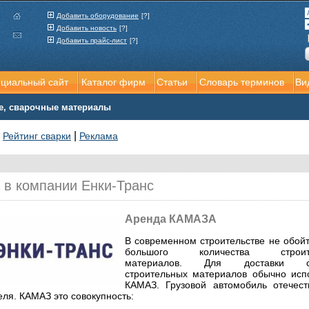
Добавить оборудование
[?]
Добавить новость
[?]
Добавить прайс-лист
[?]
ициальный сайт
Каталог фирм
Статьи
Словарь терминов
Ви
е, сварочные материалы
|
|
Рейтинг сварки
Реклама
 в компании Енки-Транс
Аренда КАМАЗА
В современном строительстве не обойт
большого количества строит
материалов. Для доставки с
строительных материалов обычно исп
КАМАЗ. Грузовой автомобиль отечест
еля. КАМАЗ это совокупность: