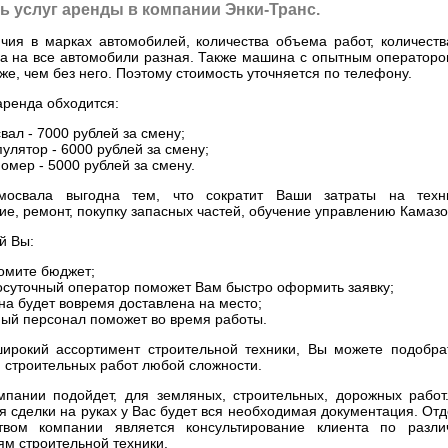
ь услуг аренды в компании Энки-Транс.
ичия в марках автомобилей, количества объема работ, количеств
а на все автомобили разная. Также машина с опытным операторо
же, чем без него. Поэтому стоимость уточняется по телефону.
аренда обходится:
вал - 7000 рублей за смену;
улятор - 6000 рублей за смену;
омер - 5000 рублей за смену.
мосвала выгодна тем, что сократит Ваши затраты на техн
ие, ремонт, покупку запасных частей, обучение управлению Камазо
й Вы:
омите бюджет;
осуточный оператор поможет Вам быстро оформить заявку;
а будет вовремя доставлена на место;
ый персонал поможет во время работы.
ирокий ассортимент строительной техники, Вы можете подобра
 строительных работ любой сложности.
мпании подойдет, для земляных, строительных, дорожных работ
 сделки на руках у Вас будет вся необходимая документация. От
твом компании является консультирование клиента по разл
ям строительной техники.