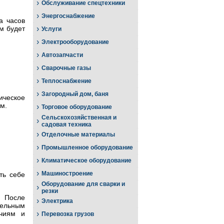
›
Обслуживание спецтехники
›
Энергоснабжение
а часов
›
м будет
Услуги
›
Электрооборудование
›
Автозапчасти
›
Сварочные газы
›
Теплоснабжение
›
Загородный дом, баня
ическое
м.
›
Торговое оборудование
Сельскохозяйственная и
›
садовая техника
›
Отделочные материалы
›
Промышленное оборудование
›
Климатическое оборудование
›
Машиностроение
ть себе
Оборудование для сварки и
›
резки
. После
›
Электрика
дельным
›
ичиям и
Перевозка грузов