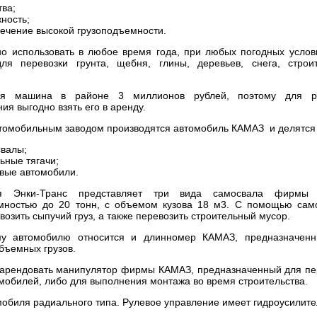
тва;
ность;
ечение высокой грузоподъемности.
о использовать в любое время года, при любых погодных услов
ля перевозки грунта, щебня, глины, деревьев, снега, строи
ая машина в районе 3 миллионов рублей, поэтому для ра
ия выгодно взять его в аренду.
томобильным заводом производятся автомобиль КАМАЗ и делятся 
валы;
ьные тягачи;
вые автомобили.
 Энки-Транс представляет три вида самосвала фирмы
мностью до 20 тонн, с объемом кузова 18 м3. С помощью сам
озить сыпучий груз, а также перевозить строительный мусор.
му автомобилю относится и длинномер КАМАЗ, предназначен
бъемных грузов.
арендовать манипулятор фирмы КАМАЗ, предназначенный для пе
омобилей, либо для выполнения монтажа во время строительства.
обиля радиального типа. Рулевое управление имеет гидроусилите