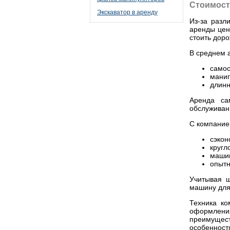
Стоимост
Экскаватор в аренду
Из-за разл
аренды цен
стоить доро
В среднем 
самос
манип
длинн
Аренда са
обслуживан
С компание
сэкон
кругл
машин
опытн
Учитывая ш
машину для
Техника ко
оформления
преимущес
особенност