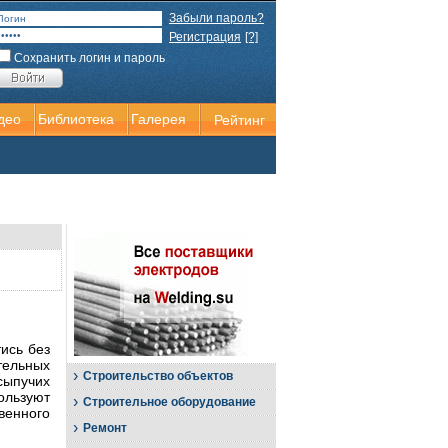
Забыли пароль?
Регистрация
[?]
Сохранить логин и пароль
део
Библиотека
Галерея
Рейтинг
ись без
ельных
›
Строительство объектов
ыпучих
ользуют
›
Строительное оборудование
венного
›
Ремонт