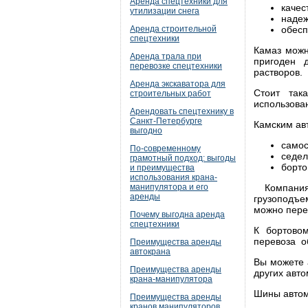
Аренда спецтехники для
качес
утилизации снега
надеж
Аренда строительной
обесп
спецтехники
Камаз можн
Аренда трала при
пригоден д
перевозке спецтехники
растворов.
Аренда экскаватора для
Стоит так
строительных работ
использован
Арендовать спецтехнику в
Санкт-Петербурге
Камским ав
выгодно
самос
По-современному
седел
грамотный подход: выгоды
борто
и преимущества
использования крана-
манипулятора и его
Компания
аренды
грузоподъе
можно перев
Почему выгодна аренда
спецтехники
К бортово
перевоза о
Преимущества аренды
автокрана
Вы можете 
Преимущества аренды
других авт
крана-манипулятора
Шины автом
Преимущества аренды
кранов манипуляторов