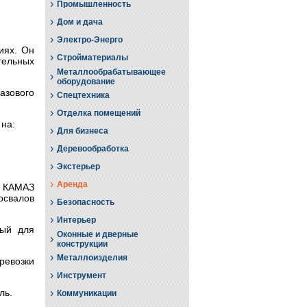
›
Промышленность
›
Дом и дача
›
Электро-Энерго
иях. Он
›
Стройматериалы
тельных
Металлообрабатывающее
›
оборудование
зового
›
Спецтехника
›
Отделка помещений
на:
›
Для бизнеса
›
Деревообработка
›
Экстерьер
›
Аренда
 КАМАЗ
освалов
›
Безопасность
›
Интерьер
ный для
Оконные и дверные
›
конструкции
›
Металлоизделия
ревозки
›
Инструмент
›
ль.
Коммуникации