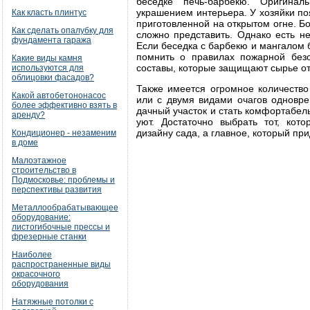
беседке печь-барбекю. Оригинал
украшением интерьера. У хозяйки по
Как класть плинтус
приготовленной на открытом огне. 
Как сделать опалубку для
сложно представить. Однако есть н
фундамента гаража
Если беседка с барбекю и мангалом б
помнить о правилах пожарной безо
Какие виды камня
составы, которые защищают сырье от
используются для
облицовки фасадов?
Также имеется огромное количество
Какой автобетононасос
или с двумя видами очагов одновре
более эффективно взять в
дачный участок и стать комфортабел
аренду?
уют. Достаточно выбрать тот, кот
дизайну сада, а главное, который при
Кондиционер - незаменим
в доме
Малоэтажное
строительство в
Подмосковье: проблемы и
перспективы развития
Металлообрабатывающее
оборудование:
листогибочные прессы и
фрезерные станки
Наиболее
распространенные виды
окрасочного
оборудования
Натяжные потолки с