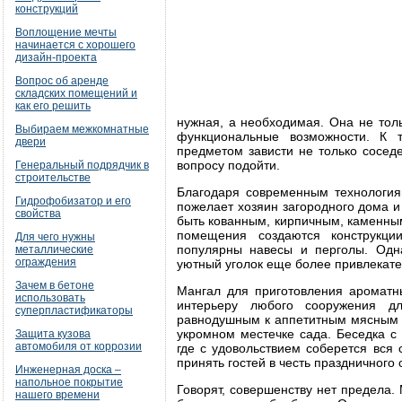
конструкций
Воплощение мечты
начинается с хорошего
дизайн-проекта
Вопрос об аренде
складских помещений и
как его решить
нужная, а необходимая. Она не тол
Выбираем межкомнатные
функциональные возможности. К 
двери
предметом зависти не только соседей
вопросу подойти.
Генеральный подрядчик в
строительстве
Благодаря современным технология
Гидрофобизатор и его
пожелает хозяин загородного дома и
свойства
быть кованным, кирпичным, каменны
помещения создаются конструкци
Для чего нужны
популярны навесы и перголы. Одна
металлические
ограждения
уютный уголок еще более привлекат
Зачем в бетоне
Мангал для приготовления аромат
использовать
интерьеру любого сооружения дл
суперпластификаторы
равнодушным к аппетитным мясным и
укромном местечке сада. Беседка 
Защита кузова
автомобиля от коррозии
где с удовольствием соберется вся 
принять гостей в честь праздничного 
Инженерная доска –
напольное покрытие
Говорят, совершенству нет предела.
нашего времени