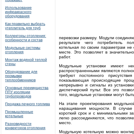
поражают
Использование
инфракрасного
оборудования
Как правильно выбрать
утеплитель для труб
Коллекторы отопления:
перевозки размеру. Модули соединяю
особенности и состав
результате чего потребитель пол
котельная по своим параметрам не 
Модульные системы
месте. Это позволяет в значительн
отопления
работ.
Монтаж водяной теплой
стены
Модульные установки имеют нес
распространенными являются полнос
Оборудование для
требуют постоянного присутстви
промывки
показывающая происходящие проце
теплообменников
непрерывно и сигналы из установк
Основные преимущества
диспетчерский пульт. Все это позв
ППУ изоляции
того, модульные установки могут бы
трубопроводов
На этапе проектирования модульно
Продажа печного топлива
наращивания мощности. В случае
Промышленные
короткий срок и с минимальными за
котельные
легко рассоединяются, что позволя
место.
Разновидности
конвекторов отопления
Модульную котельную можно монтиро