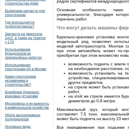
рядом сертификатов международного
строительства дома
Основная особенность таких 
Выбираем запчасти для
универсальности, благодаря кото
спецтехники
перечень работ.
Где используются
трубоплетевозы?
Что могут делать машины фи
Запчасти на двигатель
Бурильно-крановая установка монт
1д12, а также на трактор
модельный ряд позволяет исполь
т-170
моделей автотранспорта. Монтаж с
Использование
при этом автомобиль может по-пре
бульдозеров на
приобретая при этом множество новы
землеройных работах
возможность поднять с земли г
Использование
на необходимое расстояние, по
спецтехники б/у в Москве
возможность установить на т
Какая спецтехника
устройства, специализирован
незаменима в
других предметов;
строительстве?
на стреле может быть установ
работ;
Корейские бурильно-
на этой же стреле имеется бур
крановые установки
диаметром до 0,8 метра.
Мусоровозы и их важность
в коммунальном хозяйстве
Максимальный груз, который мог
составляет 7,5 тонн, максимальны
Обзор высокорамных
может быть поднята на высоту 23 мет
полуприцепов
Основные виды
Все передвижения при подъеме г