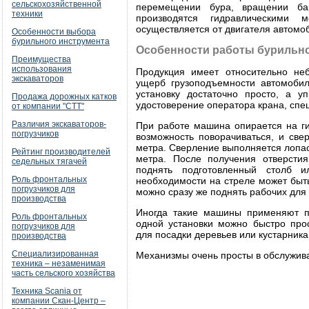
сельскохозяйственной
перемещении бура, вращении бар
техники
производятся гидравлическими 
осуществляется от двигателя автомо
Особенности выбора
бурильного инструмента
Особенности работы бурильн
Преимущества
использования
Продукция имеет относительно не
экскаваторов
ущерб грузоподъемности автомобил
установку достаточно просто, а 
Продажа дорожных катков
удостоверение оператора крана, спец
от компании "СТТ"
Различия экскаваторов-
При работе машина опирается на г
погрузчиков
возможность поворачиваться, и све
метра. Сверление выполняется лопа
Рейтинг производителей
метра. После получения отверсти
седельных тягачей
поднять подготовленный столб 
Роль фронтальных
необходимости на стреле может быть
погрузчиков для
можно сразу же поднять рабочих для
производства
Иногда такие машины применяют п
Роль фронтальных
одной установки можно быстро прос
погрузчиков для
для посадки деревьев или кустарника
производства
Специализированная
Механизмы очень просты в обслужива
техника – незаменимая
часть сельского хозяйства
Техника Scania от
компании Скан-Центр –