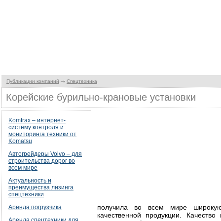
Публикации компаний
Спецтехника
Корейские бурильно-крановые установки
Komtrax – интернет-
систему контроля и
мониторинга техники от
Komatsu
Автогрейдеры Volvo – для
строительства дорог во
всем мире
Актуальность и
преимущества лизинга
спецтехники
получила во всем мире широкую
Аренда погрузчика
качественной продукции. Качество
Аренда спецтехники для