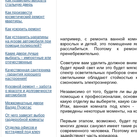
Как правильно выбрать
стальную дверь
Как произвести
косметический ремонт
квартиры.
Как ускорить ремонт
Как устранить царапины
например, с ремонта ванной комн
на кузове автомобиля при
взрослых и детей, это помещение я
помощи полиролей?
расслабиться. Поэтому к ремо
пренебрежительно.
Какие двери лучше
выбрать – импортные или
отечественные
Советуем вам уделить должное вним
будет яркий свет или это будет мя
Качественная сантехника
спектр осветительных приборов оче
- гарантия хорошего
светильники обладают стойкостью 
настроения!
сэкономить электроэнергию.
Кузовной ремонт – забота
о красоте и долговечности
Независимо от того, будете ли вы 
автомобиля
помощью к профессионалам, основны
какую отделку вы выберете, какую сан
Межкомнатные двери
Итак, ванная комната под ключ - 
Валдо Пуэртас
приведены некоторые моменты, на ко
От чего зависит выбор
гардеробной комнаты
Первым этапом, возможно, будет пр
многих домах санузел имеет такие 
Отделка офисов и
современного человека. Поэтому ег
коттеджей под ключ
задействуют часть коридора.