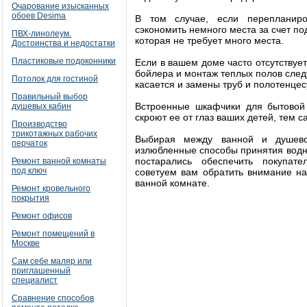
Очарование изысканных
обоев Desima
В том случае, если перепланир
сэкономить немного места за счет по
ПВХ-линолеум.
которая не требует много места.
Достоинства и недостатки
Пластиковые подоконники
Если в вашем доме часто отсутствует
бойлера и монтаж теплых полов следу
Потолок для гостиной
касается и замены труб и полотенце
Правильный выбор
Встроенные шкафчики для бытовой 
душевых кабин
скроют ее от глаз ваших детей, тем 
Производство
трикотажных рабочих
Выбирая между ванной и душево
перчаток
излюбленные способы принятия водны
постарались обеспечить покупате
Ремонт ванной комнаты
под ключ
советуем вам обратить внимание н
ванной комнате.
Ремонт кровельного
покрытия
Ремонт офисов
Ремонт помещений в
Москве
Сам себе маляр или
приглашенный
специалист
Сравнение способов