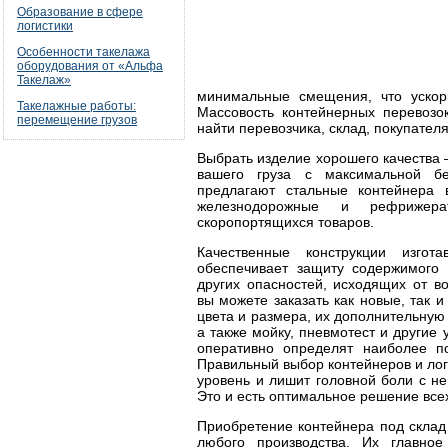
Образование в сфере
логистики
Особенности такелажа
оборудования от «Альфа
Такелаж»
минимальные смещения, что ускори
Такелажные работы:
Массовость контейнерных перевозок
перемещение грузов
найти перевозчика, склад, покупател
Выбрать изделие хорошего качества 
вашего груза с максимальной бе
предлагают стальные контейнера в
железнодорожные и рефрижера
скоропортящихся товаров.
Качественные конструкции изгот
обеспечивает защиту содержимого
других опасностей, исходящих от в
вы можете заказать как новые, так 
цвета и размера, их дополнительную м
а также мойку, пневмотест и други
оперативно определят наиболее п
Правильный выбор контейнеров и лог
уровень и лишит головной боли с н
Это и есть оптимальное решение всех
Приобретение контейнера под склад
любого производства. Их главно