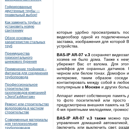
Гофрированные
двустенные трубы —
правильный выбор!
Как заменить трубы и
установить новую
сантехнику
которые удобно просматривать по
видеообзор одной из подключенных
Обзор основных
заставка, изображения для которой 
характеристик стальных
устройства.
труб
Преимущества
BAS
-IP
AR
-07 v
.3
сохраняет видеозап
горизонтального
хозяев не было дома. Также к нем
шнекового бурения
убережет Вас от взлома. Для это
шлейфов для охранных датчиков. К
Применение тройников –
черном или белом тонах. Домофон и
фитингов для соединения
трубопровода
интеркоме, таким образом сосед
контактировать между собой в любо
Профессиональное
популярным в
Москве
и других боль
строительство
газопроводов компанией
Аппарат имеет собственную память д
«ЭргоГазМонтаж»
то фото посетителей или просто 
Ремонт или строительство
предусмотрена внешняя память на S
водопровода в частном
4-мя приятными мелодиями, громкос
строительстве
BAS
-IP
AR
-07 v
.3 также
можно прим
Современные материалы
управления домашней автоматикой,
для теплоизоляции
(включить или выключить свет, раз
трубопроводов