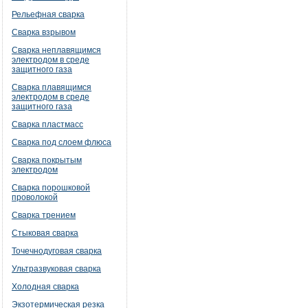
Рельефная сварка
Сварка взрывом
Сварка неплавящимся
электродом в среде
защитного газа
Сварка плавящимся
электродом в среде
защитного газа
Сварка пластмасс
Сварка под слоем флюса
Сварка покрытым
электродом
Сварка порошковой
проволокой
Сварка трением
Стыковая сварка
Точечнодуговая сварка
Ультразвуковая сварка
Холодная сварка
Экзотермическая резка