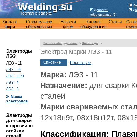
До
Добавить
До
оборудование
[?]
Каталог
Строительное
Новости
Каталог
Статьи
Слов
фирм
оборудование
фирм
оборудования
терми
Каталог оборудования
Электроды
Электроды
Электрод марки ЛЭЗ - 11
ЛЭЗ
Описание
Поставщики
ЛЭЗ - 11
ЛЭЗ - 99
Марка:
ЛЭЗ - 11
ЛЭЗ - 29/9
ЛЭЗ - 4
Назначение:
для сварки К
ЛЭЗ - 8
сталей
»
Марки
электродов
Марки свариваемых стал
Электроды
12х18н9т, 08х18н12т, 08х1
для сварки
коррозийно-
стойких
Классификация:
Плавящ
сталей