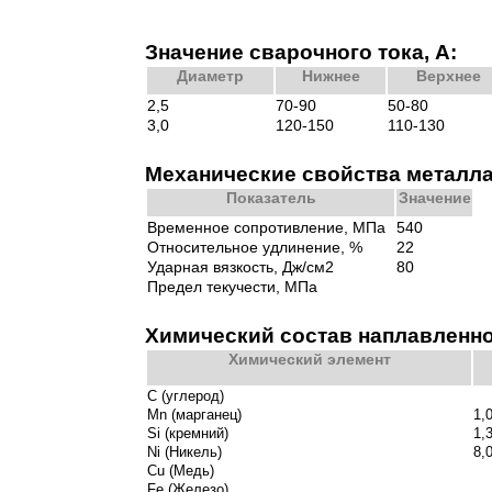
Значение сварочного тока, А:
Диаметр
Нижнее
Верхнее
2,5
70-90
50-80
3,0
120-150
110-130
Механические свойства металла
Показатель
Значение
Временное сопротивление, МПа
540
Относительное удлинение, %
22
Ударная вязкость, Дж/см2
80
Предел текучести, МПа
Химический состав наплавленно
Химический элемент
С (углерод)
Mn (марганец)
1,
Si (кремний)
1,
Ni (Никель)
8,
Cu (Медь)
Fe (Железо)