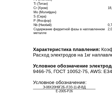
Ti (Титан)
Cr (Хром)
18
Mo (Молибден)
S (Сера)
P (Фосфор)
Nb (Ниобий)
0,
Содержание ферритной фазы в наплавленном
2,
металле
Характеристика плавления:
Коэф
Расход электродов на 1кг наплавле
Условное обозначение электрод
9466-75, ГОСТ 10052-75, AWS: E34
Условное обозначение:
Э-08Х20Н9Г2Б-ЛЭЗ-11-Ø-ВД
Е-2005-Р26