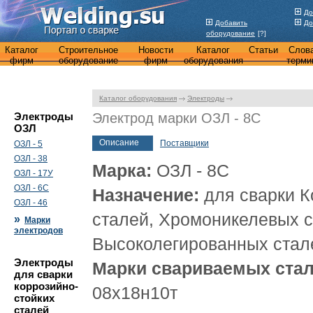
До
Добавить
До
оборудование
[?]
Каталог
Строительное
Новости
Каталог
Статьи
Слов
фирм
оборудование
фирм
оборудования
терми
Каталог оборудования
Электроды
Электроды
Электрод марки ОЗЛ - 8С
ОЗЛ
Описание
Поставщики
ОЗЛ - 5
ОЗЛ - 38
Марка:
ОЗЛ - 8С
ОЗЛ - 17У
ОЗЛ - 6С
Назначение:
для сварки К
ОЗЛ - 46
сталей, Хромоникелевых с
»
Марки
электродов
Высоколегированных стал
Электроды
Марки свариваемых стал
для сварки
коррозийно-
08х18н10т
стойких
сталей