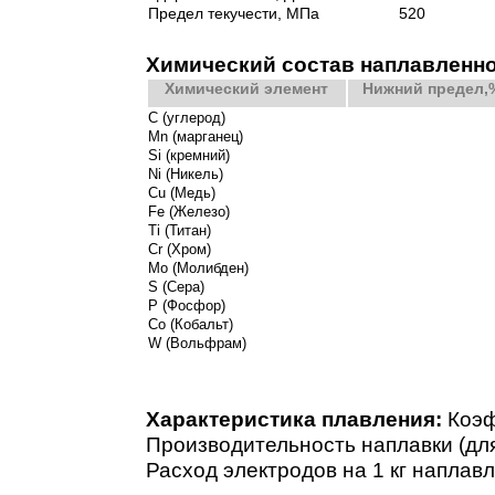
Предел текучести, МПа
520
Химический состав наплавленно
Химический элемент
Нижний предел,
С (углерод)
Mn (марганец)
Si (кремний)
Ni (Никель)
Cu (Медь)
Fe (Железо)
Ti (Титан)
Cr (Хром)
Mo (Молибден)
S (Сера)
P (Фосфор)
Co (Кобальт)
W (Вольфрам)
Характеристика плавления:
Коэфф
Производительность наплавки (для д
Расход электродов на 1 кг наплавле