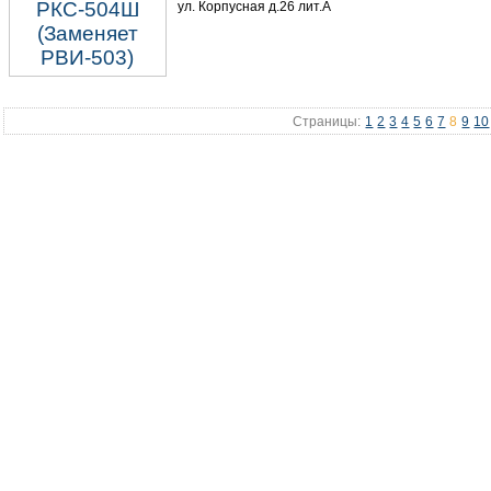
ул. Корпусная д.26 лит.А
Страницы:
1
2
3
4
5
6
7
8
9
10