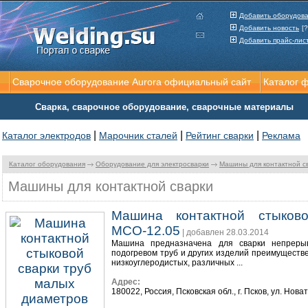
Добавить оборудов
Добавить новость
[?
Добавить прайс-лис
Сварочное оборудование Aurora официальный сайт
Каталог 
Сварка, сварочное оборудование, сварочные материалы
|
|
|
Каталог электродов
Марочник сталей
Рейтинг сварки
Реклама
Каталог оборудования
Оборудование для электросварки
Машины для контактной с
Машины для контактной сварки
Машина контактной стыков
МСО-12.05
| добавлен 28.03.2014
Машина предназначена для сварки непреры
подогревом труб и других изделий преимуществе
низкоуглеродистых, различных ...
Адрес:
180022, Россия, Псковская обл., г. Псков, ул. Нова