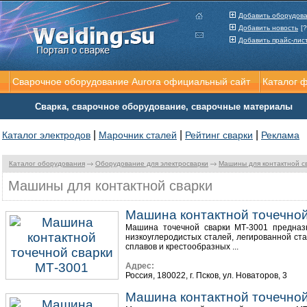
Добавить оборудов
Добавить новость
[?
Добавить прайс-лис
Сварочное оборудование Aurora официальный сайт
Каталог 
Сварка, сварочное оборудование, сварочные материалы
|
|
|
Каталог электродов
Марочник сталей
Рейтинг сварки
Реклама
Каталог оборудования
Оборудование для электросварки
Машины для контактной с
Машины для контактной сварки
Машина контактной точечной
Машина точечной сварки МТ-3001 предназн
низкоуглеродистых сталей, легированной ст
сплавов и крестообразных ...
Адрес:
Россия, 180022, г. Псков, ул. Новаторов, 3
Машина контактной точечной