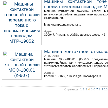
Машины контактной точе
пневматическим приводом М
Машина контактной точечной сварки М
интенсивной работы на различных производ
эксплуатации.
Машина предназначена ...
Адрес:
390047, Рязань, ул.Куйбышевское шоссе, 45
Машина контактной стыково
29.07.2015
Машина МСО-100.01 (К-607) предназна
прямолинейных, так и кольцевых, диаметр
титановых сплавов, жаропрочных и нержавеющ
Адрес:
Россия, 180022, г. Псков, ул. Новаторов, 3
Страницы:
1
2
3
4
5
6
7
8
9
10