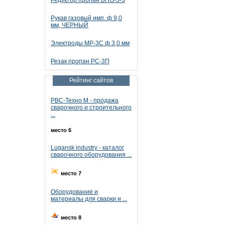
Редуктор пропан БПО-5-3
Рукав газовый имп. ф 9,0
мм, ЧЕРНЫЙ
Электроды МР-3С ф 3,0 мм
Резак пропан РС-3П
Рейтинг сайтов
РВС-Техно М - продажа
сварочного и строительного
...
место 6
Lugansk industry - каталог
сварочного оборудования ...
место 7
Оборудование и
материалы для сварки и ...
место 8