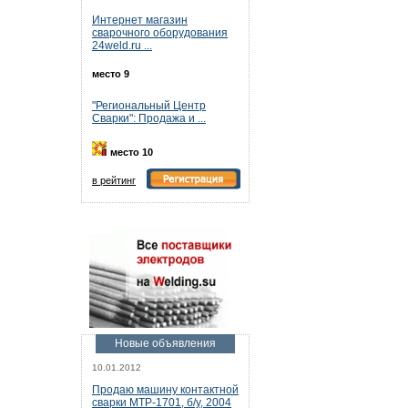
Интернет магазин
сварочного оборудования
24weld.ru ...
место 9
"Региональный Центр
Сварки": Продажа и ...
место 10
в рейтинг
Новые объявления
10.01.2012
Продаю машину контактной
сварки МТР-1701, б/у, 2004