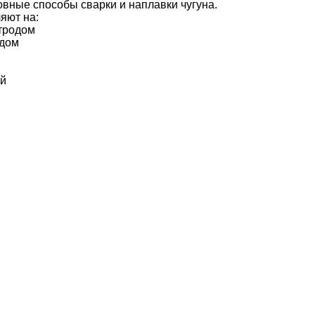
яют на:
тродом
одом
ой