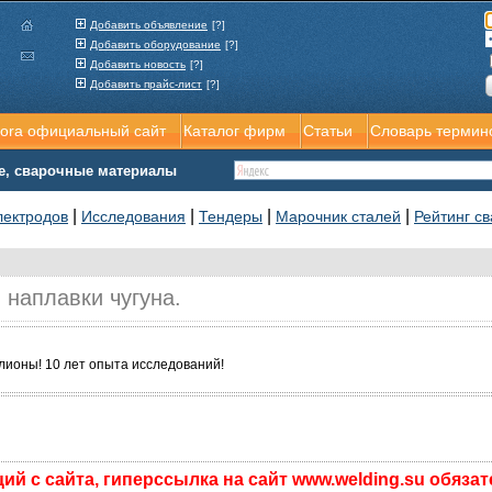
Добавить объявление
[?]
Добавить оборудование
[?]
Добавить новость
[?]
Добавить прайс-лист
[?]
rora официальный сайт
Каталог фирм
Статьи
Словарь термин
е, сварочные материалы
|
|
|
|
лектродов
Исследования
Тендеры
Марочник сталей
Рейтинг св
 наплавки чугуна.
ионы! 10 лет опыта исследований!
й с сайта, гиперссылка на сайт www.welding.su обяза