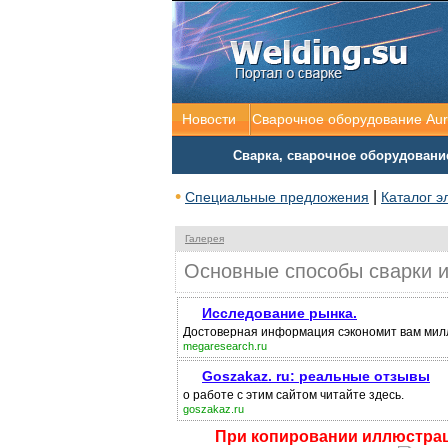
Новости
Сварочное оборудование Au
Сварка, сварочное оборудовани
•
|
Специальные предложения
Каталог э
Галерея
Основные способы сварки и
Исследование рынка.
Достоверная информация сэкономит вам милл
megaresearch.ru
Goszakaz. ru: реальные отзывы
о работе с этим сайтом читайте здесь.
goszakaz.ru
При копировании иллюстраци