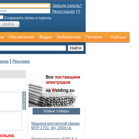
Забыли пароль?
Регистрация
[?]
Сохранить логин и пароль
ов
Объявления
Видео
Библиотека
Галерея
Рейтинг
|
арки
Реклама
Новые товары
Машина контактной сварки
МТР-1701, б/у, 2004 г.в.
тельна