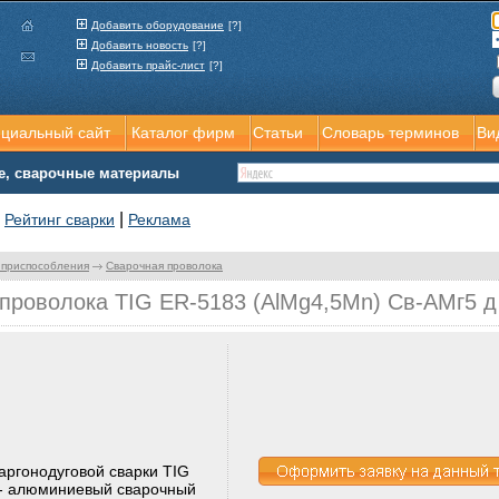
Добавить оборудование
[?]
Добавить новость
[?]
Добавить прайс-лист
[?]
ициальный сайт
Каталог фирм
Статьи
Словарь терминов
Ви
е, сварочные материалы
|
|
Рейтинг сварки
Реклама
 приспособления
Сварочная проволока
роволока TIG ER-5183 (AlMg4,5Mn) Св-АМг5 д
ргонодуговой сварки TIG
 - алюминиевый сварочный