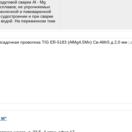
дуговой сварки Al - Mg
 сплавов; не упрочняемых
молочной и пивоваренной
судостроении и при сварке
 водой. На переменном токе
садочная проволока TIG ER-5183 (AlMg4,5Mn) Св-АМг5 д 2,0 мм
|
 М"