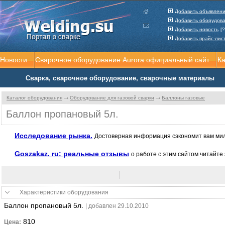
Добавить объявлен
Добавить оборудов
Добавить новость
[?
Добавить прайс-лис
Новости
Сварочное оборудование Aurora официальный сайт
К
Сварка, сварочное оборудование, сварочные материалы
Каталог оборудования
Оборудование для газовой сварки
Баллоны газовые
Баллон пропановый 5л.
Исследование рынка.
Достоверная информация сэкономит вам мил
Goszakaz. ru: реальные отзывы
о работе с этим сайтом читайте 
Характеристики оборудования
Баллон пропановый 5л.
| добавлен 29.10.2010
810
Цена: