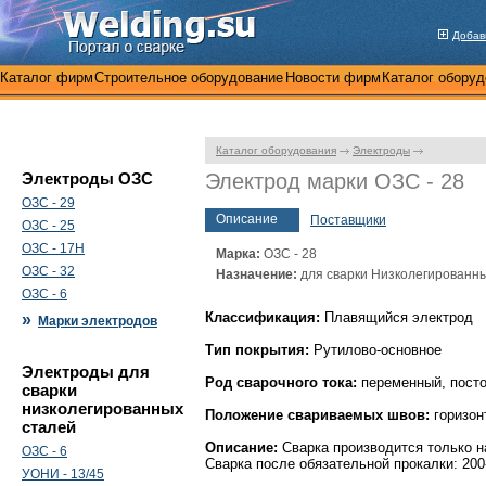
Добав
Каталог фирм
Строительное оборудование
Новости фирм
Каталог оборуд
Каталог оборудования
Электроды
Электроды ОЗС
Электрод марки ОЗС - 28
ОЗС - 29
Описание
Поставщики
ОЗС - 25
ОЗС - 17Н
Марка:
ОЗС - 28
ОЗС - 32
Назначение:
для сварки Низколегированны
ОЗС - 6
Классификация:
Плавящийся электрод
»
Марки электродов
Тип покрытия:
Рутилово-основное
Электроды для
Род сварочного тока:
переменный, посто
сварки
низколегированных
Положение свариваемых швов:
горизон
сталей
Описание:
Сварка производится только н
ОЗС - 6
Сварка после обязательной прокалки: 200-
УОНИ - 13/45