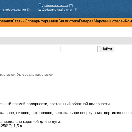
Добавить новость
[?]
ить оборудование
[?]
Добавить прайс-лист
[?]
ования
Статьи
Словарь терминов
Библиотека
Галерея
Марочник сталей
Ком
х сталей, Углеродистых сталей
янный прямой полярности, постоянный обратной полярности
тальное, нижнее, потолочное, вертикальное сверху вниз, вертикальное с
а предельно короткой длине дуги.
250°С; 1,5 ч.