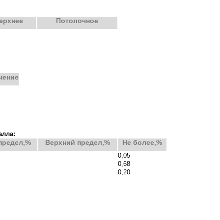
ерхнее
Потолочное
чение
алла:
предел,%
Верхний предел,%
Не более,%
0,05
0,68
0,20