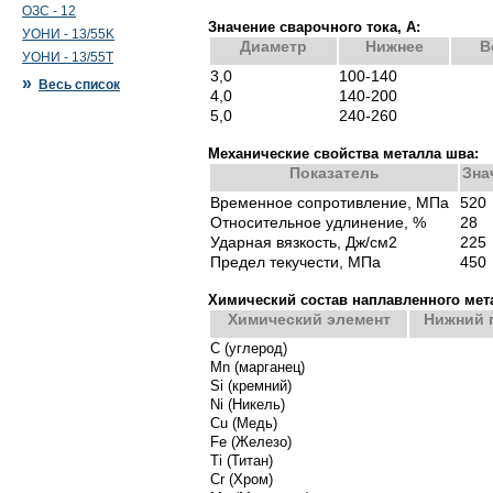
ОЗС - 12
Значение сварочного тока, А:
УОНИ - 13/55K
Диаметр
Нижнее
В
УОНИ - 13/55Т
3,0
100-140
»
Весь список
4,0
140-200
5,0
240-260
Механические свойства металла шва:
Показатель
Зна
Временное сопротивление, МПа
520
Относительное удлинение, %
28
Ударная вязкость, Дж/см2
225
Предел текучести, МПа
450
Химический состав наплавленного мет
Химический элемент
Нижний 
С (углерод)
Mn (марганец)
Si (кремний)
Ni (Никель)
Cu (Медь)
Fe (Железо)
Ti (Титан)
Cr (Хром)