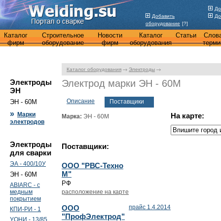
До
Добавить
До
оборудование
[?]
Каталог
Строительное
Новости
Каталог
Статьи
Слов
фирм
оборудование
фирм
оборудования
терми
Каталог оборудования
Электроды
Электроды
Электрод марки ЭН - 60М
ЭН
Описание
ЭН - 60М
Поставщики
»
Марки
На карте:
Марка:
ЭН - 60М
электродов
Электроды
Поставщики:
для сварки
ЭА - 400/10У
ООО "РВС-Техно
М"
ЭН - 60М
РФ
ABIARC - с
медным
расположение на карте
покрытием
ООО
прайс 1.4.2014
КПИ-РИ - 1
"ПрофЭлектрод"
УОНИ - 13/85