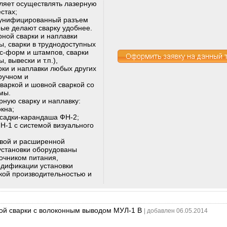
воляет осуществлять лазерную
стах;
з унифицированный разъем
рые делают сварку удобнее.
рной сварки и наплавки
, сварки в труднодоступных
сс-форм и штампов, сварки
 вывески и т.п.),
рки и наплавки любых других
ручном и
варкой и шовной сваркой со
мы.
рную сварку и наплавку:
кна;
садки-карандаша ФН-2;
-1 с системой визуального
овой и расширенной
становки оборудованы
очником питания,
дификации установки
кой производительностью и
ной сварки с волоконным выводом МУЛ-1 В
| добавлен 06.05.2014