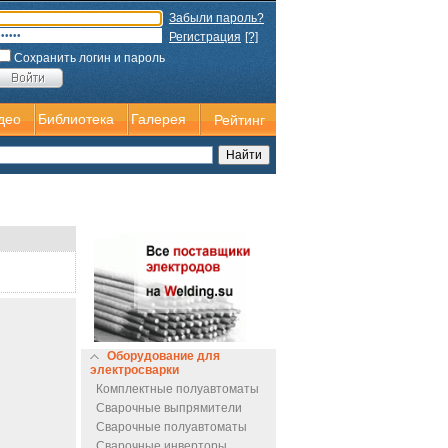
Забыли пароль?
Регистрация
[?]
Сохранить логин и пароль
део
Библиотека
Галерея
Рейтинг
Оборудование для
электросварки
Комплектные полуавтоматы
Сварочные выпрямители
Сварочные полуавтоматы
Сварочные инверторы