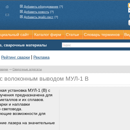
Добавить оборудование
[?]
Добавить новость
[?]
Добавить прайс-лист
[?]
ициальный сайт
Каталог фирм
Статьи
Словарь терминов
Ви
е, сварочные материалы
|
|
Рейтинг сварки
Реклама
сварки
Сварочные агрегаты
 с волоконным выводом МУЛ-1 В
ая установка МУЛ-1 (В) с
лучения предназначена для
металлов и их сплавов.
арки и наплавки
 световода.
дующие возможности для
ение лазера на значительные