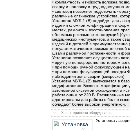
• компактность и гибкость волокна поз
сварку и наплавку в труднодоступных ме
• световод позволяет подключать чере
различные оптические устройства, кото
Установка МУЛ-1 (В) подойдет для лазе
изделий сложной конфигурации и формы
местах, ремонта и восстановления пре
объемных рекламных конструкций (буквы,
медицинских инструментов, а также сва
изделий и деталей в преимущественно 
полуавтоматическом режиме точечной с
швами различной протяженности и фор
Установка позволяет осуществлять лазе
• вручную непосредственно торцом воло
• при помощи ручной фокусирующей на
• при помощи фокусирующей насадки ФН
наблюдения зоны сварки (микроскоп).
Установка МУЛ-1 (В) выпускается в баз
модификациях. Базовые модификации у
автономной системой охлаждения и ист
работающим от 220 В. Расширенные мо
адаптированы для работы с более высо
обладают более высокой энергетикой.
Характеристики оборудования
Установка лазер