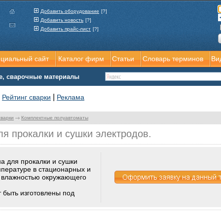
Добавить оборудование
[?]
Добавить новость
[?]
Добавить прайс-лист
[?]
ициальный сайт
Каталог фирм
Статьи
Словарь терминов
Ви
е, сварочные материалы
|
|
Рейтинг сварки
Реклама
сварки
Комплектные полуавтоматы
я прокалки и сушки электродов.
а для прокалки и сушки
мпературе в стационарных и
й влажностью окружающего
т быть изготовлены под