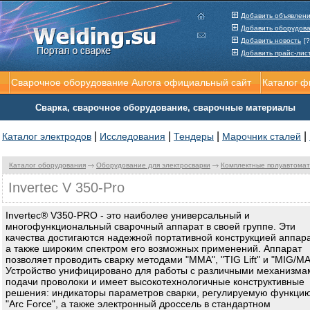
Добавить объявлен
Добавить оборудов
Добавить новость
[?
Добавить прайс-лис
Сварочное оборудование Aurora официальный сайт
Каталог 
Сварка, сварочное оборудование, сварочные материалы
|
|
|
|
Каталог электродов
Исследования
Тендеры
Марочник сталей
Каталог оборудования
Оборудование для электросварки
Комплектные полуавтома
Invertec V 350-Pro
Invertec® V350-PRO - это наиболее универсальный и
многофункциональный сварочный аппарат в своей группе. Эти
качества достигаются надежной портативной конструкцией аппара
а также широким спектром его возможных применений. Аппарат
позволяет проводить сварку методами "ММА", "TIG Lift" и "MIG/M
Устройство унифицировано для работы с различными механизма
подачи проволоки и имеет высокотехнологичные конструктивные
решения: индикаторы параметров сварки, регулируемую функци
"Arc Force", а также электронный дроссель в стандартном