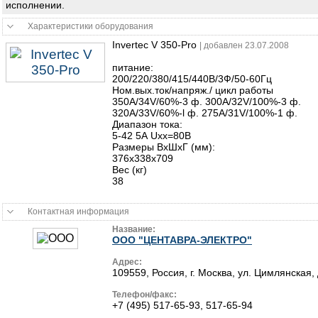
исполнении.
Характеристики оборудования
Invertec V 350-Pro
| добавлен 23.07.2008
питание:
200/220/380/415/440В/3Ф/50-60Гц
Ном.вых.ток/напряж./ цикл работы
350A/34V/60%-3 ф. 300A/32V/100%-3 ф.
320A/33V/60%-l ф. 275A/31V/100%-1 ф.
Диапазон тока:
5-42 5А Uxx=80B
Размеры ВхШхГ (мм):
376x338x709
Вес (кг)
38
Контактная информация
Название:
ООО "ЦЕНТАВРА-ЭЛЕКТРО"
Адрес:
109559, Россия, г. Москва, ул. Цимлянская, д
Телефон/факс:
+7 (495) 517-65-93, 517-65-94