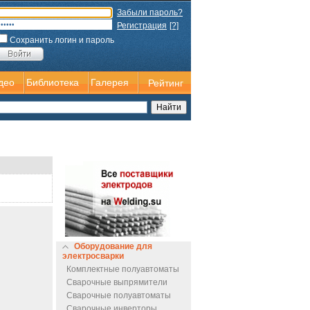
Забыли пароль?
Регистрация
[?]
Сохранить логин и пароль
део
Библиотека
Галерея
Рейтинг
Оборудование для
электросварки
Комплектные полуавтоматы
Сварочные выпрямители
Сварочные полуавтоматы
Сварочные инверторы