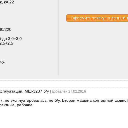
, кА 22
80/220
5 до 3,0+3,0
2,5+2,5
су.
ксплуатации, МШ-3207 б/у
| добавлен 27.02.2016
 не эксплуатировалась, не б/у. Вторая машина контактной шовной
лектные, рабочие.