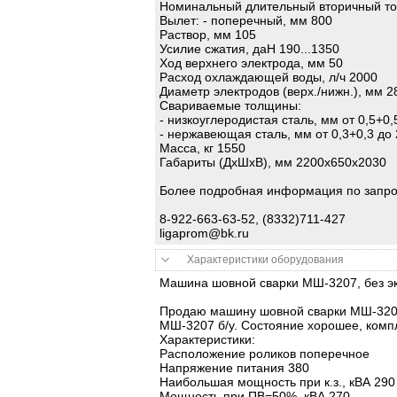
Номинальный длительный вторичный ток
Вылет: - поперечный, мм 800
Раствор, мм 105
Усилие сжатия, даН 190...1350
Ход верхнего электрода, мм 50
Расход охлаждающей воды, л/ч 2000
Диаметр электродов (верх./нижн.), мм 2
Свариваемые толщины:
- низкоуглеродистая сталь, мм от 0,5+0,
- нержавеющая сталь, мм от 0,3+0,3 до 
Масса, кг 1550
Габариты (ДхШхВ), мм 2200х650х2030
Более подробная информация по запро
8-922-663-63-52, (8332)711-427
ligaprom@bk.ru
Характеристики оборудования
Машина шовной сварки МШ-3207, без э
Продаю машину шовной сварки МШ-3207,
МШ-3207 б/у. Состояние хорошее, комп
Характеристики:
Расположение роликов поперечное
Напряжение питания 380
Наибольшая мощность при к.з., кВА 290
Мощность при ПВ=50%, кВА 270