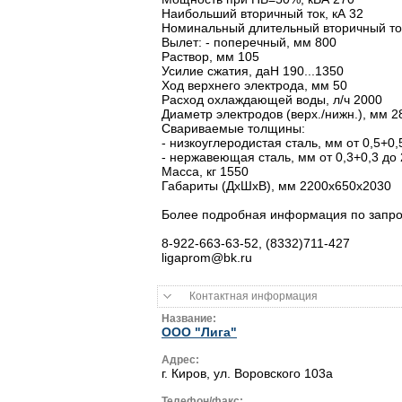
Наибольший вторичный ток, кА 32
Номинальный длительный вторичный ток
Вылет: - поперечный, мм 800
Раствор, мм 105
Усилие сжатия, даН 190...1350
Ход верхнего электрода, мм 50
Расход охлаждающей воды, л/ч 2000
Диаметр электродов (верх./нижн.), мм 2
Свариваемые толщины:
- низкоуглеродистая сталь, мм от 0,5+0,
- нержавеющая сталь, мм от 0,3+0,3 до 
Масса, кг 1550
Габариты (ДхШхВ), мм 2200х650х2030
Более подробная информация по запро
8-922-663-63-52, (8332)711-427
ligaprom@bk.ru
Контактная информация
Название:
ООО "Лига"
Адрес:
г. Киров, ул. Воровского 103а
Телефон/факс: