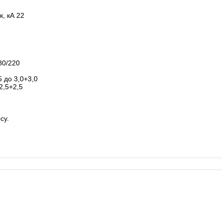
, кА 22
80/220
5 до 3,0+3,0
2,5+2,5
су.