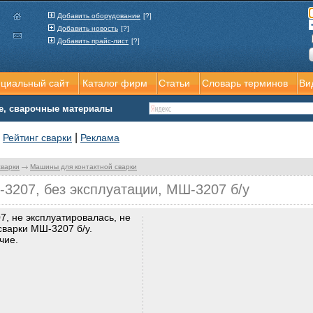
Добавить оборудование
[?]
Добавить новость
[?]
Добавить прайс-лист
[?]
ициальный сайт
Каталог фирм
Статьи
Словарь терминов
Ви
е, сварочные материалы
|
|
Рейтинг сварки
Реклама
сварки
Машины для контактной сварки
207, без эксплуатации, МШ-3207 б/у
, не эксплуатировалась, не
сварки МШ-3207 б/у.
чие.