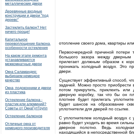
металлические двери
Деревянные входные
конструкции и двери "под
дерево"
Застеклить балкон? Нет
ничего проще!
Капитальное
отопление своего дома, квартиры ил
перевоплощение балкона,
особенности остекления
Первоочередной причиной потери т
На каком этапе ремонта
большого зазора между дверным 
устанавливаются
прилегает должным образом к кор
межкомнатные двери
проникать холодный воздух. Это пр
двери.
Окна Саламандер:
выбираем немецкое
Существует эффективный способ, чт
качество
задачей. Можно просто приобрести 
Окна, подоконники и двери
потом прикрутить, приклеить или
из пластика
дверную коробку, так что бы он п
плотнее будет прилегать уплотнит
Остекление балкона -
будет шансов на образование ск
пластик или алюминий?
Советы от ОкнаГутГрупп
уплотнители для дверей по ссылке.
Остекление балконов
С уплотнителем холодный воздух с 
равно будет уходить во время сильн
Отличные окна от
дверное полотно. Ведь холодная
немецкого производителя
находящийся в непосредственной близ