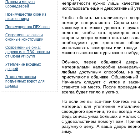
Плюсы и минусы
неприятности нужно лишь качеств
бронедверей
использовать ещё и декоративный уте
Преимущества окон из
Чтобы обшить металлическую двер
лиственницы
помощи специалистов. Справиться
Преимущества ПВХ окон
каждому кто может держать в руках
полотно, чтобы хоть примерно знат
Современные окна и
стороны двери должен остаться зап
оконные конструкции
необходимо для крепления обши
использовать саморезы или гвозд
Современные окна:
дерево или ПВХ - советы
можно вывести контуры какого-нибудь
от ОкнаГутГрупп
Обычно, перед обшивкой дверь
Утепление входных
материалами наподобие минеральн
дверей
любым доступным способом, на пр
приступают к обшивке. Обшивочный м
Этапы установки
подъёмных ворот для
Начинать следует с углов и зака
гаража
ставится на место. После проведен
всегда будет тепло и уютно.
Но если же вы всё-таки боитесь не 
материал для утепления металличе
свободного времени, то вы всегда м
Ведь сейчас уйма больших и малых с
с удовольствием помогут вам. Причё
разумную цену. А ваша дверь верн
зиму.