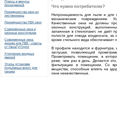
Плюсы и минусы
бронедверей
Что нужно потребителю?
Преимущества окон из
Непроницаемость для пыли и для х
лиственницы
механическим повреждениям. Ус
Преимущества ПВХ окон
Качественные окна не должны пр
оконных конструкций, выполненн
Современные окна и
запаянная в стеклопакет, не даёт 
оконные конструкции
полости для отвода конденсата, за 
кроме стильного вида обеспечивает 
Современные окна:
дерево или ПВХ - советы
от ОкнаГутГрупп
В профиле находится и фурнитура, 
заглушки, позволяющей проветри
Утепление входных
Проветривать помещение, в которо
дверей
реже, чем раз в день. Делается это
Этапы установки
фильтрацию в помещении. Со вре
подъёмных ворот для
вещества, способные влиять на здоро
гаража
окна некачественные.