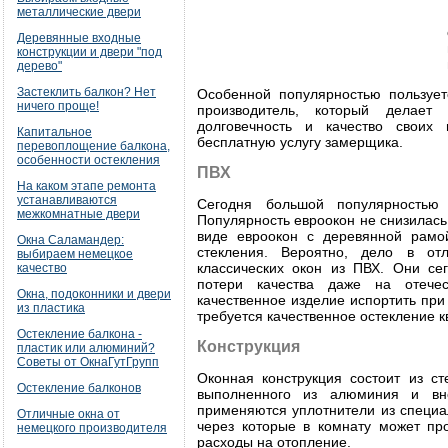
металлические двери
Деревянные входные
конструкции и двери "под
дерево"
Застеклить балкон? Нет
Особенной популярностью пользует
ничего проще!
производитель, который делает 
долговечность и качество своих
Капитальное
бесплатную услугу замерщика.
перевоплощение балкона,
особенности остекления
ПВХ
На каком этапе ремонта
устанавливаются
Сегодня большой популярностью 
межкомнатные двери
Популярность евроокон не снизилась
виде евроокон с деревянной рамо
Окна Саламандер:
стекления. Вероятно, дело в от
выбираем немецкое
классических окон из ПВХ. Они се
качество
потери качества даже на отече
Окна, подоконники и двери
качественное изделие испортить при
из пластика
требуется качественное остекление кв
Остекление балкона -
Конструкция
пластик или алюминий?
Советы от ОкнаГутГрупп
Оконная конструкция состоит из ст
Остекление балконов
выполненного из алюминия и вн
применяются уплотнители из специа
Отличные окна от
через которые в комнату может про
немецкого производителя
расходы на отопление.