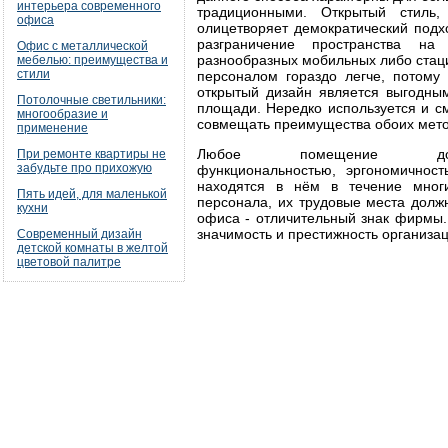
интерьера современного
традиционными. Открытый стиль
офиса
олицетворяет демократический подх
разграничение пространства на
Офис с металлической
разнообразных мобильных либо стац
мебелью: преимущества и
стили
персоналом гораздо легче, потому
открытый дизайн является выгодным
Потолочные светильники:
площади. Нередко используется и с
многообразие и
совмещать преимущества обоих мето
применение
Любое помещение долж
При ремонте квартиры не
забудьте про прихожую
функциональностью, эргономичнос
находятся в нём в течение мног
Пять идей, для маленькой
персонала, их трудовые места дол
кухни
офиса - отличительный знак фирмы.
значимость и престижность организац
Современный дизайн
детской комнаты в желтой
цветовой палитре