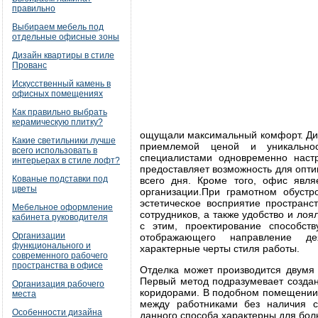
правильно
Выбираем мебель под
отдельные офисные зоны
Дизайн квартиры в стиле
Прованс
Искусственный камень в
офисных помещениях
Как правильно выбрать
керамическую плитку?
ощущали максимальный комфорт. Диз
Какие светильники лучше
приемлемой ценой и уникальнос
всего использовать в
специалистами одновременно настр
интерьерах в стиле лофт?
предоставляет возможность для опт
Кованые подставки под
всего дня. Кроме того, офис явл
цветы
организации.При грамотном обуст
эстетическое восприятие пространс
Мебельное оформление
сотрудников, а также удобство и ло
кабинета руководителя
с этим, проектирование способст
Организации
отображающего направление де
функционального и
характерные черты стиля работы.
современного рабочего
пространства в офисе
Отделка может производится двумя
Первый метод подразумевает создан
Организация рабочего
коридорами. В подобном помещении 
места
между работниками без наличия 
Особенности дизайна
данного способа характерны для бол