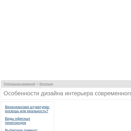
Публикации компаний
Интерьер
Особенности дизайна интерьера современног
Венецианская штукатурка:
роскошь или реальность?
Виды офисных
перегородок
Выбираем ламинат