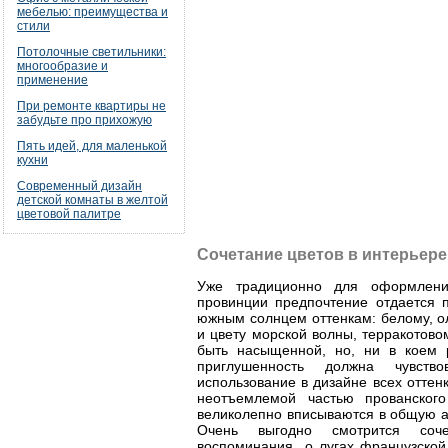
мебелью: преимущества и
стили
Потолочные светильники:
многообразие и
применение
При ремонте квартиры не
забудьте про прихожую
Пять идей, для маленькой
кухни
Современный дизайн
детской комнаты в желтой
цветовой палитре
Сочетание цветов в интерьере
Уже традиционно для оформлени
провинции предпочтение отдается
южным солнцем оттенкам: белому, о
и цвету морской волны, терракотово
быть насыщенной, но, ни в коем 
приглушенность должна чувство
использование в дизайне всех оттен
неотъемлемой частью прованского
великолепно вписываются в общую а
Очень выгодно смотрится соче
воспоминания о лугах французской 