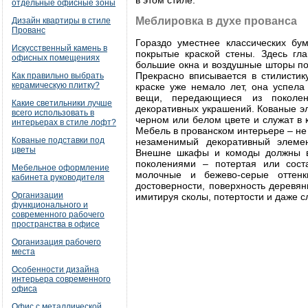
в этом стиле.
отдельные офисные зоны
Меблировка в духе прованса
Дизайн квартиры в стиле
Прованс
Гораздо уместнее классических б
Искусственный камень в
покрытые краской стены. Здесь гл
офисных помещениях
большие окна и воздушные шторы по
Прекрасно вписывается в стилистику
Как правильно выбрать
керамическую плитку?
краске уже немало лет, она успела
вещи, передающиеся из поколен
Какие светильники лучше
декоративных украшений. Кованые э
всего использовать в
черном или белом цвете и служат в 
интерьерах в стиле лофт?
Мебель в прованском интерьере – н
Кованые подставки под
незаменимый декоративный элемент
цветы
Внешне шкафы и комоды должны вы
поколениями – потертая или соста
Мебельное оформление
молочные и бежево-серые оттенк
кабинета руководителя
достоверности, поверхность деревя
Организации
имитируя сколы, потертости и даже с
функционального и
современного рабочего
пространства в офисе
Организация рабочего
места
Особенности дизайна
интерьера современного
офиса
Офис с металлической