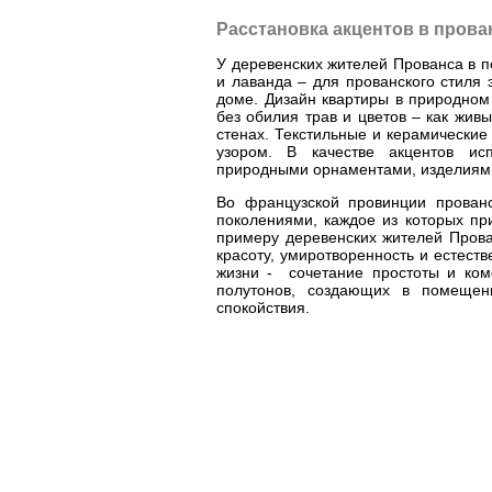
Расстановка акцентов в прова
У деревенских жителей Прованса в п
и лаванда – для прованского стиля
доме. Дизайн квартиры в природном
без обилия трав и цветов – как живы
стенах. Текстильные и керамически
узором. В качестве акцентов ис
природными орнаментами, изделиями
Во французской провинции прован
поколениями, каждое из которых пр
примеру деревенских жителей Прова
красоту, умиротворенность и естеств
жизни - сочетание простоты и ком
полутонов, создающих в помещен
спокойствия.