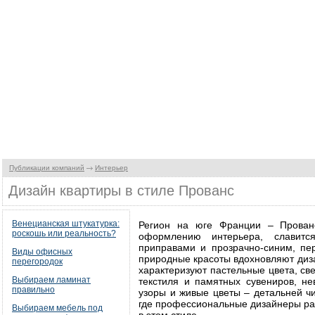
Публикации компаний
Интерьер
Дизайн квартиры в стиле Прованс
Венецианская штукатурка:
Регион на юге Франции – Прован
роскошь или реальность?
оформлению интерьера, славитс
приправами и прозрачно-синим, п
Виды офисных
природные красоты вдохновляют диз
перегородок
характеризуют пастельные цвета, с
Выбираем ламинат
текстиля и памятных сувениров, 
правильно
узоры и живые цветы – детальней ч
где профессиональные дизайнеры р
Выбираем мебель под