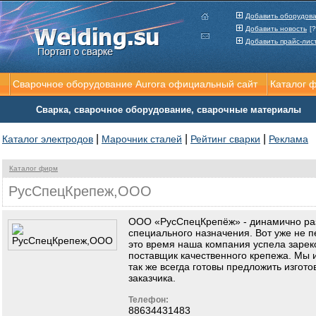
Добавить оборудов
Добавить новость
[?
Добавить прайс-лис
Сварочное оборудование Aurora официальный сайт
Каталог 
Сварка, сварочное оборудование, сварочные материалы
|
|
|
Каталог электродов
Марочник сталей
Рейтинг сварки
Реклама
Каталог фирм
РусСпецКрепеж,ООО
ООО «РусСпецКрепёж» - динамично ра
специального назначения. Вот уже не п
это время наша компания успела зарек
поставщик качественного крепежа. Мы 
так же всегда готовы предложить изгот
заказчика.
Телефон:
88634431483