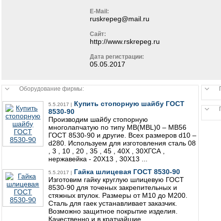
E-Mail:
ruskrepeg@mail.ru
Сайт:
http://www.rskrepeg.ru
Дата регистрации:
05.05.2017
Оборудование фирмы:
Купить стопорную шайбу ГОСТ
5.5.2017 |
8530-90
Производим шайбу стопорную
многолапчатую по типу МВ(MBL)0 – MB56
ГОСТ 8530-90 и другие. Всех размеров d10 –
d280. Используем для изготовления сталь 08
, 3 , 10 , 20 , 35 , 45 , 40Х , 30ХГСА ,
нержавейка - 20Х13 , 30Х13 ...
Гайка шлицевая ГОСТ 8530-90
5.5.2017 |
Изготовим гайку круглую шлицевую ГОСТ
8530-90 для точеных закрепительных и
стяжных втулок. Размеры от М10 до М200.
Сталь для гаек устанавливает заказчик.
Возможно защитное покрытие изделия.
Качественно и в кратчайшие ...