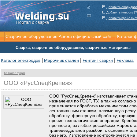
Добавить оборудов
Добавить новость
[?
Добавить прайс-лис
Сварочное оборудование Aurora официальный сайт
Каталог 
Сварка, сварочное оборудование, сварочные материалы
|
|
|
Каталог электродов
Марочник сталей
Рейтинг сварки
Реклама
Каталог фирм
ООО «РусСпецКрепёж»
ООО "РусСпецКрепёж" изготавливает стан
назначения по ГОСТ, ТУ, а так же согласн
применяется обработка механическим спо
лентопильным станком, плазменную резку 
обработку, фрезерную обработку, горячую 
прочие технологические операции. Крепёж
прочности, из любых российских марок ста
трапецеидальной резьбой, с основным ил
без него. Изготовление контролируется на