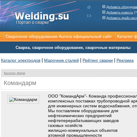
Добавить оборудов
Добавить новость
[?
Добавить прайс-лис
Сварочное оборудование Aurora официальный сайт
Каталог 
Сварка, сварочное оборудование, сварочные материалы
|
|
|
Каталог электродов
Марочник сталей
Рейтинг сварки
Реклама
Каталог фирм
Командарм
ООО "КомандАрм"- Команда профессионало
комплексных поставках трубопроводной ар
для инженерных систем водоснабжения, от
Мы поставляем оборудование для
нефтехимических предприятий
нефтеперерабатывающих заводов
газовых хозяйств
жилищно-коммунальных объектов
атомной промышленности