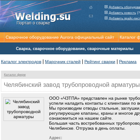
Добавить оборудов
Добавить новость
[?
Добавить прайс-лис
Сварочное оборудование Aurora официальный сайт
Каталог 
Сварка, сварочное оборудование, сварочные материалы
|
|
|
Каталог электродов
Марочник сталей
Рейтинг сварки
Реклама
Каталог фирм
Челябинский завод трубопроводной арматуры
ООО «ЧЗТПА» представлен на рынке трубоп
успели наладить контакты с клиентами по в
Мы производим отводы стальные, заглушки,
регулирующие клапаны, краны и многое др
ознакомиться на нашем сайте.
Большая часть востребованных трубопровод
Челябинске. Отгрузка в день оплаты.
Адрес: