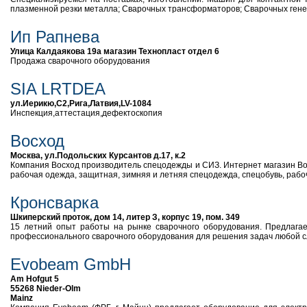
плазменной резки металла; Сварочных трансформаторов; Сварочных генер
Ип Рапнева
Улица Калдаякова 19а магазин Технопласт отдел 6
Продажа сварочного оборудования
SIA LRTDEA
ул.Иерикю,С2,Рига,Латвия,LV-1084
Инспекция,аттестация,дефектоскопия
Восход
Москва, ул.Подольских Курсантов д.17, к.2
Компания Восход производитель спецодежды и СИЗ. Интернет магазин Во
рабочая одежда, защитная, зимняя и летняя спецодежда, спецобувь, рабоча
Кронсварка
Шкиперский проток, дом 14, литер З, корпус 19, пом. 349
15 летний опыт работы на рынке сварочного оборудования. Предлагае
профессионального сварочного оборудования для решения задач любой сл
Evobeam GmbH
Am Hofgut 5
55268 Nieder-Olm
Mainz