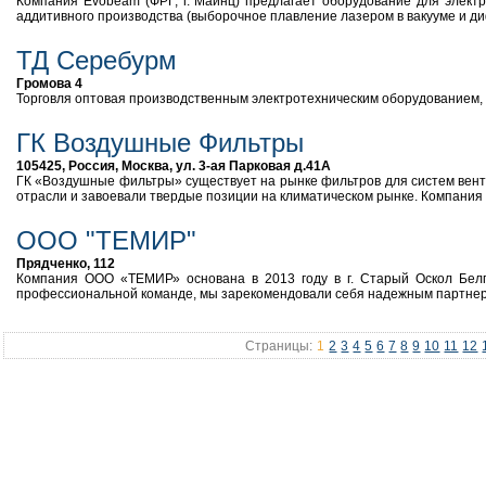
Компания Evobeam (ФРГ, г. Майнц) предлагает оборудование для электро
аддитивного производства (выборочное плавление лазером в вакууме и ди
ТД Серебурм
Громова 4
Торговля оптовая производственным электротехническим оборудованием
ГК Воздушные Фильтры
105425, Россия, Москва, ул. 3-ая Парковая д.41А
ГК «Воздушные фильтры» существует на рынке фильтров для систем венти
отрасли и завоевали твердые позиции на климатическом рынке. Компания 
ООО "ТЕМИР"
Прядченко, 112
Компания ООО «ТЕМИР» основана в 2013 году в г. Старый Оскол Белго
профессиональной команде, мы зарекомендовали себя надежным партнеро
Страницы:
1
2
3
4
5
6
7
8
9
10
11
12