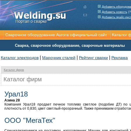
Добавить оборудов
Добавить новость
[?
Добавить прайс-лис
Сварочное оборудование Aurora официальный сайт
Каталог 
Сварка, сварочное оборудование, сварочные материалы
|
|
|
Каталог электродов
Марочник сталей
Рейтинг сварки
Реклама
Каталог фирм
Каталог фирм
Урал18
Азина 28
Компания Урал18 продает печное топливо светлое (подобие ДТ) по це
плотность от 0,830, цвет светлый-прозрачный. Также принимаем отработа
ООО "МегаТех"
Специализируемся на поставках, изготовлении: Машин для контактной т