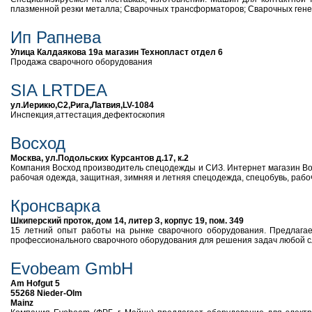
плазменной резки металла; Сварочных трансформаторов; Сварочных генер
Ип Рапнева
Улица Калдаякова 19а магазин Технопласт отдел 6
Продажа сварочного оборудования
SIA LRTDEA
ул.Иерикю,С2,Рига,Латвия,LV-1084
Инспекция,аттестация,дефектоскопия
Восход
Москва, ул.Подольских Курсантов д.17, к.2
Компания Восход производитель спецодежды и СИЗ. Интернет магазин Во
рабочая одежда, защитная, зимняя и летняя спецодежда, спецобувь, рабоча
Кронсварка
Шкиперский проток, дом 14, литер З, корпус 19, пом. 349
15 летний опыт работы на рынке сварочного оборудования. Предлагае
профессионального сварочного оборудования для решения задач любой сл
Evobeam GmbH
Am Hofgut 5
55268 Nieder-Olm
Mainz