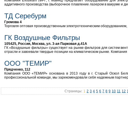
Компания Evobeam (ФРГ, г. Майнц) предлагает оборудование для электро
аддитивного производства (выборочное плавление лазером в вакууме и ди
ТД Серебурм
Громова 4
Торговля оптовая производственным электротехническим оборудованием
ГК Воздушные Фильтры
105425, Россия, Москва, ул. 3-ая Парковая д.41А
ГК «Воздушные фильтры» существует на рынке фильтров для систем венти
отрасли и завоевали твердые позиции на климатическом рынке. Компания 
ООО "ТЕМИР"
Прядченко, 112
Компания ООО «ТЕМИР» основана в 2013 году в г. Старый Оскол Белго
профессиональной команде, мы зарекомендовали себя надежным партнеро
Страницы:
1
2
3
4
5
6
7
8
9
10
11
12