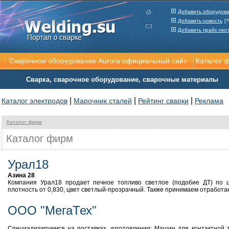
Добавить оборудов
Добавить новость
[?
Добавить прайс-лис
Сварочное оборудование Aurora официальный сайт
Каталог 
Сварка, сварочное оборудование, сварочные материалы
|
|
|
Каталог электродов
Марочник сталей
Рейтинг сварки
Реклама
Каталог фирм
Каталог фирм
Урал18
Азина 28
Компания Урал18 продает печное топливо светлое (подобие ДТ) по це
плотность от 0,830, цвет светлый-прозрачный. Также принимаем отработа
ООО "МегаТех"
Специализируемся на поставках, изготовлении: Машин для контактной т