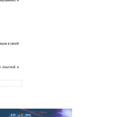
кирования) и
еров в своей
я опытной и