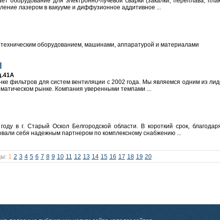
ет оборудование для электронно-лучевой сварки (закалки, переплава, пла
ление лазером в вакууме и диффузионное аддитивное ...
отехническим оборудованием, машинами, аппаратурой и материалами
ы
д.41А
е фильтров для систем вентиляции с 2002 года. Мы являемся одним из лид
иматическом рынке. Компания уверенными темпами ...
ду в г. Старый Оскол Белгородской области. В короткий срок, благодар
вали себя надежным партнером по комплексному снабжению ...
ы:
1
2
3
4
5
6
7
8
9
10
11
12
13
14
15
16
17
18
19
20