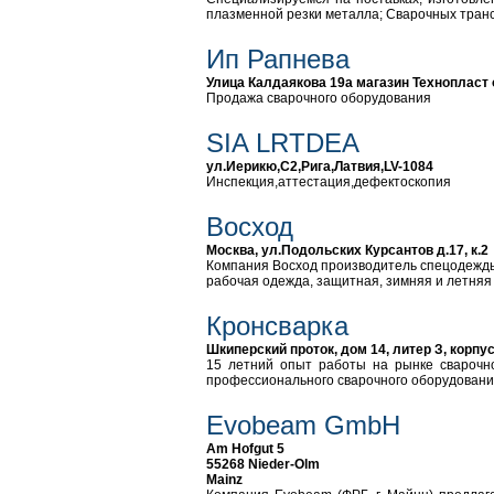
плазменной резки металла; Сварочных транс
Ип Рапнева
Улица Калдаякова 19а магазин Технопласт 
Продажа сварочного оборудования
SIA LRTDEA
ул.Иерикю,С2,Рига,Латвия,LV-1084
Инспекция,аттестация,дефектоскопия
Восход
Москва, ул.Подольских Курсантов д.17, к.2
Компания Восход производитель спецодежды
рабочая одежда, защитная, зимняя и летняя 
Кронсварка
Шкиперский проток, дом 14, литер З, корпус
15 летний опыт работы на рынке сварочно
профессионального сварочного оборудования
Evobeam GmbH
Am Hofgut 5
55268 Nieder-Olm
Mainz