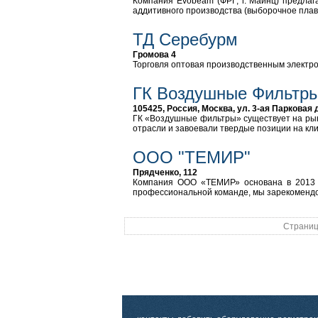
Компания Evobeam (ФРГ, г. Майнц) предлага
аддитивного производства (выборочное плав
ТД Серебурм
Громова 4
Торговля оптовая производственным электр
ГК Воздушные Фильтр
105425, Россия, Москва, ул. 3-ая Парковая 
ГК «Воздушные фильтры» существует на рынк
отрасли и завоевали твердые позиции на кл
ООО "ТЕМИР"
Прядченко, 112
Компания ООО «ТЕМИР» основана в 2013 го
профессиональной команде, мы зарекомендо
Страниц