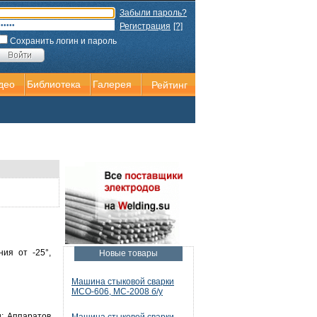
Забыли пароль?
Регистрация
[?]
Сохранить логин и пароль
део
Библиотека
Галерея
Рейтинг
ия от -25°,
Новые товары
Машина стыковой сварки
МСО-606, МС-2008 б/у
и; Аппаратов