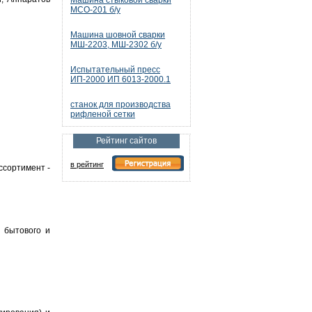
Машина стыковой сварки
МСО-201 б/у
Машина шовной сварки
МШ-2203, МШ-2302 б/у
Испытательный пресс
ИП-2000 ИП 6013-2000.1
станок для производства
рифленой сетки
Рейтинг сайтов
в рейтинг
ссортимент -
 бытового и