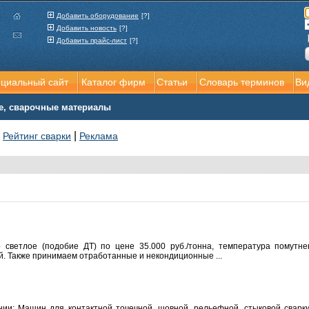
Добавить оборудование
[?]
Добавить новость
[?]
Добавить прайс-лист
[?]
ициальный сайт
Каталог фирм
Статьи
Словарь терминов
Ви
е, сварочные материалы
|
|
Рейтинг сварки
Реклама
светлое (подобие ДТ) по цене 35.000 руб./тонна, температура помутнен
й. Также принимаем отработанные и некондиционные ...
нии: Машин для контактной точечной, шовной, рельефной, стыковой сварк