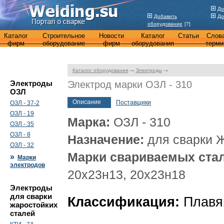
До
Добавить
До
оборудование
[?]
Каталог
Строительное
Новости
Каталог
Статьи
Слов
фирм
оборудование
фирм
оборудования
терми
Каталог оборудования
Электроды
Электроды
Электрод марки ОЗЛ - 310
ОЗЛ
Описание
Поставщики
ОЗЛ - 37-2
ОЗЛ - 19
Марка:
ОЗЛ - 310
ОЗЛ - 35
ОЗЛ - 8
Назначение:
для сварки 
ОЗЛ - 32
Марки свариваемых стал
»
Марки
электродов
20х23н13, 20х23н18
Электроды
для сварки
Классификация:
Плавя
жаростойких
сталей