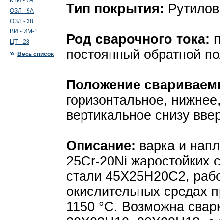
КТИ - 7А
Тип покрытия:
Рутилов
ОЗЛ - 9А
ОЗЛ - 38
ВИ - ИМ-1
Род сварочного тока:
п
ЦТ - 28
постоянный обратной п
»
Весь список
Положение свариваем
горизонтальное, нижнее,
вертикальное снизу вве
Описание:
варка и напл
25Cr-20Ni жаростойких с
стали 45Х25Н20С2, раб
окислительных средах п
1150 °С. Возмож­на свар