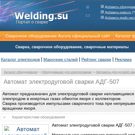
Добавить оборудов
Добавить новость
[?
Добавить прайс-лис
Сварочное оборудование Aurora официальный сайт
Каталог 
Сварка, сварочное оборудование, сварочные материалы
|
|
|
Каталог электродов
Марочник сталей
Рейтинг сварки
Реклама
Каталог оборудования
Оборудование для электросварки
Автоматы для дуговой сва
Автомат электродуговой сварки АДГ-507
Автомат предназначен для электродуговой сварки неплавящимся
электродом в инертных газах обмоток якоря с коллектором.
Сварка производится импульсами сварочного тока при непрерыв
вращении якоря.
Характеристики оборудования
Автомат электродуговой сварки АДГ-507
Номинальное напряжение питающей сети,